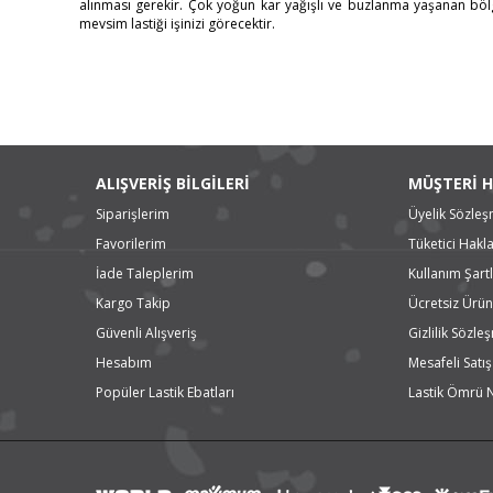
alınması gerekir. Çok yoğun kar yağışlı ve buzlanma yaşanan bö
mevsim lastiği işinizi görecektir.
ALIŞVERİŞ BİLGİLERİ
MÜŞTERİ H
Siparişlerim
Üyelik Sözleş
Favorilerim
Tüketici Hakla
İade Taleplerim
Kullanım Şartl
Kargo Takip
Ücretsiz Ürün
Güvenli Alışveriş
Gizlilik Sözle
Hesabım
Mesafeli Satı
Popüler Lastik Ebatları
Lastik Ömrü 