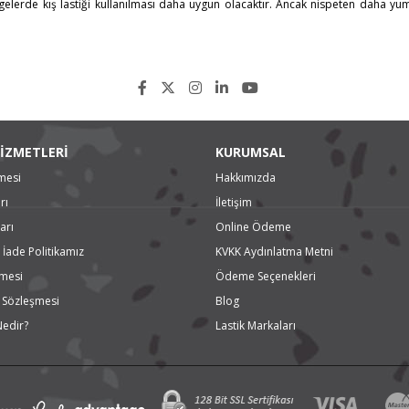
lgelerde kış lastiği kullanılması daha uygun olacaktır. Ancak nispeten daha
İZMETLERİ
KURUMSAL
mesi
Hakkımızda
rı
İletişim
arı
Online Ödeme
 İade Politikamız
KVKK Aydınlatma Metni
şmesi
Ödeme Seçenekleri
ş Sözleşmesi
Blog
Nedir?
Lastik Markaları