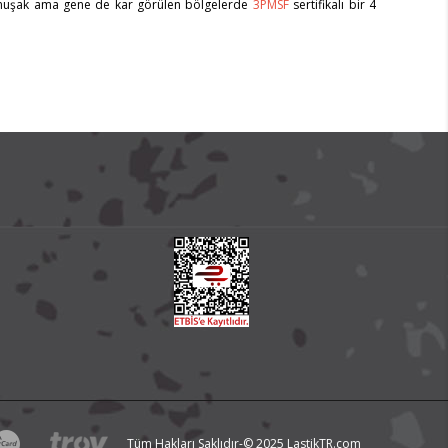
 yumuşak ama gene de kar görülen bölgelerde
3PMSF
sertifikalı bir 4
Tüm Hakları Saklıdır-© 2025 LastikTR.com