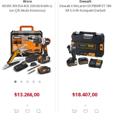
Worx
Dewalt
WORX WX354.4CK 20Volt/4.0Ah Li-
Dewalt X McLaren DCF85MP2T 18V
ion Çift Akülü Kömürsüz
XR 5.0 Ah Kompakt Darbeli
Profesyonel Şarjlı Darbeli Matkap +
Tornavida
DA980045 9 Çok Fonksiyonlu 27CM
Çelik Kamp Çakısı
₺13.266,00
₺18.407,00
--
--