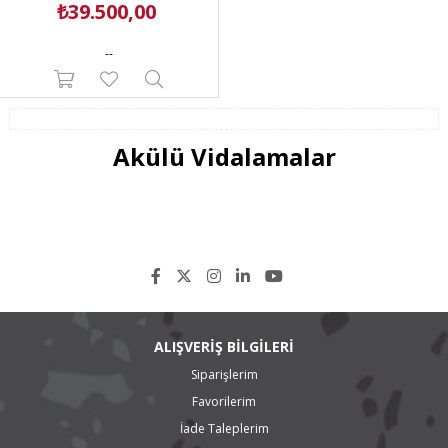
₺39.500,00
--
Akülü Vidalamalar
Akülü vidalamalar ya da başka bir deyişle şarjlı vidalamalar, motor güçleri
ve devir hızlarına göre farklı seçeneklere sahiptir.
Darbeli vidalama modelleri sert yüzeylere uygulanacak vidalama işlemleri
için gerekli baskıyı uygulamak üzere geliştirilmiş özel akülü vidalama
aletleridir. Güçlü darbe sistemleri ile beton vb sert yüzeylere uygulanacak
vidaları sabitlemede büyük kolaylık sağlarlar.
Şarjlı vidalamalar seçerken kullanım alanlarına göre değerlendirilmeli ve
seçilmelidir. Profesyonel amaçlı kullanımda daha güçlü motora sahip
modeller seçilmeli ve birden fazla akü bulundurmalıdır.
ALIŞVERİŞ BİLGİLERİ
Einhell akülü vidalama ve matkap modelleri;
Siparişlerim
Einhell Darbeli Matkap TE-ID 1050 CE, Einhell Darbeli Matkap Seti TC-ID 1000
Favorilerim
E Kit, Einhell Darbeli Matkap TC-ID 650 E, Einhell Darbeli Matkap TC-ID 550
E, Einhell Darbeli Matkap TC-ID 720 E, Einhell Darbeli Matkap TC-ID 1000 Kit,
İade Taleplerim
Einhell Darbeli Matkap TC-ID 710 E, Einhell Darbeli Matkap TC-ID 1000 E