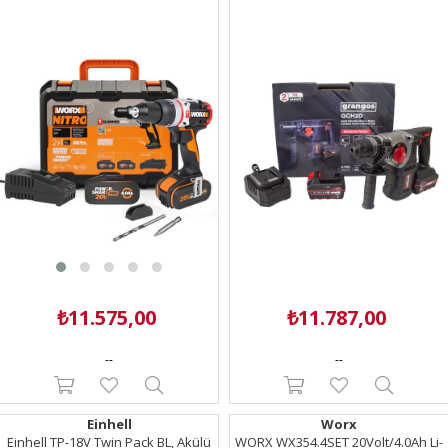
Şarjlı Darbeli Matkap
₺11.575,00
₺11.787,00
--
--
Einhell
Worx
Einhell TP-18V Twin Pack BL, Akülü
WORX WX354.4SET 20Volt/4.0Ah Li-