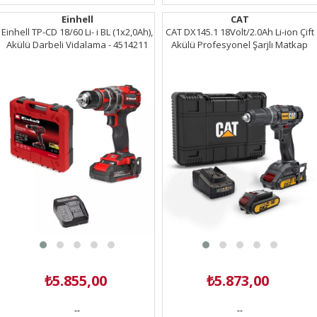
Einhell
CAT
Einhell TP-CD 18/60 Li- i BL (1x2,0Ah),
CAT DX145.1 18Volt/2.0Ah Li-ion Çift
Akülü Darbeli Vidalama - 4514211
Akülü Profesyonel Şarjlı Matkap
₺5.855,00
₺5.873,00
--
--