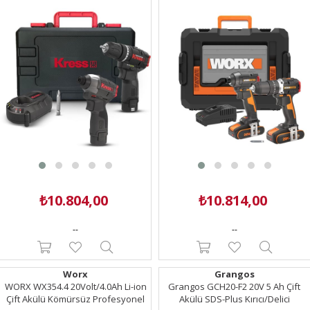
₺10.804,00
₺10.814,00
--
--
Worx
Grangos
WORX WX354.4 20Volt/4.0Ah Li-ion
Grangos GCH20-F2 20V 5 Ah Çift
Çift Akülü Kömürsüz Profesyonel
Akülü SDS-Plus Kırıcı/Delici