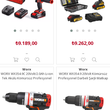
₺9.189,00
₺9.262,00
--
--
Worx
Worx
WORX WX354.9C 20Volt/2.0Ah Li-ion
WORX WX354.9 20Volt Kömürsüz
Tek Akülü Kömürsüz Profesyonel
Profesyonel Darbeli Şarjlı Matkap
Darbeli Şarjlı Matkap
(Akü Dahil Değildir)