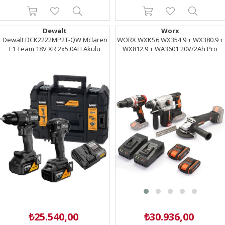
Dewalt
Worx
Dewalt DCK2222MP2T-QW Mclaren
WORX WXKS6 WX354.9 + WX380.9 +
F1 Team 18V XR 2x5.0AH Akülü
WX812.9 + WA3601 20V/2Ah Pro
Kömürsüz Darbeli Matkap ve
Kombo Set
Vidalama Seti
₺25.540,00
₺30.936,00