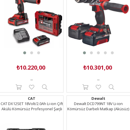
₺10.220,00
₺10.301,00
--
--
CAT
Dewalt
CAT DX12SET 18Volt/2.0Ah Li-ion Çift
Dewalt DCD799NT 18V Li-ion
Akülü Kömürsüz Profesyonel Şarjlı
Kömürsüz Darbeli Matkap (Aküsüz)
Darbeli Matkap + DA01903 201
Parça Delme/Vidalama Uç Seti