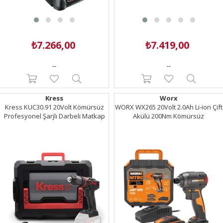
₺7.266,00
₺7.419,00
--
--
Kress
Worx
Kress KUC30.91 20Volt Kömürsüz
WORX WX265 20Volt 2.0Ah Li-ion Çift
Profesyonel Şarjlı Darbeli Matkap
Akülü 200Nm Kömürsüz
(Akü Dahil Değildir)
Profesyonel Şarjlı Darbeli
Tornavida