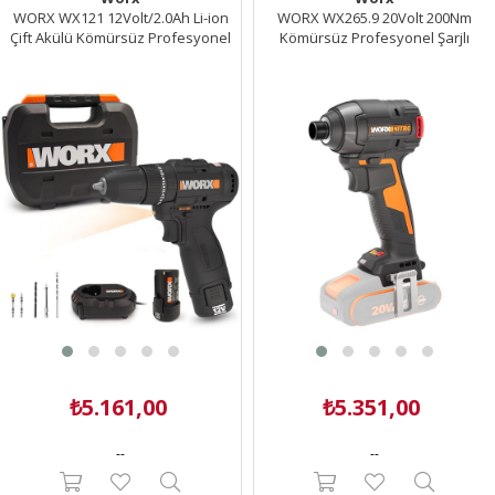
WORX WX121 12Volt/2.0Ah Li-ion
WORX WX265.9 20Volt 200Nm
Çift Akülü Kömürsüz Profesyonel
Kömürsüz Profesyonel Şarjlı
Şarjlı Darbeli Matkap + 5 Parça
Darbeli Tornavida (Akü Dahil
Aksesuar
Değildir)
₺5.161,00
₺5.351,00
--
--