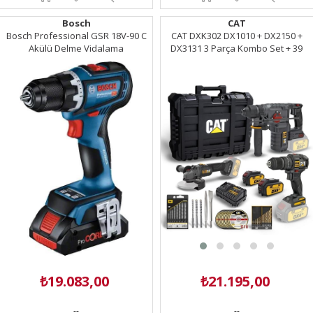
Bosch
CAT
Bosch Professional GSR 18V-90 C
CAT DXK302 DX1010 + DX2150 +
Akülü Delme Vidalama
DX3131 3 Parça Kombo Set + 39
Parça Aksesuar Seti
₺19.083,00
₺21.195,00
--
--