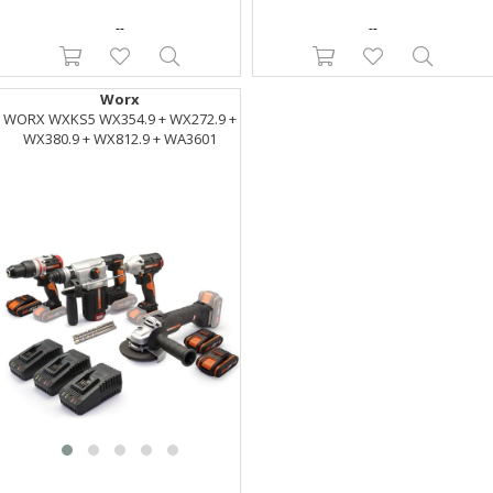
--
--
Worx
WORX WXKS5 WX354.9 + WX272.9 +
WX380.9 + WX812.9 + WA3601
20V/2Ah Pro Kombo Set