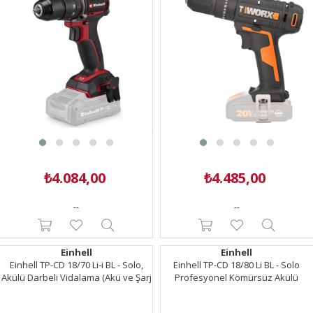
₺4.084,00
₺4.485,00
--
--
Einhell
Einhell
Einhell TP-CD 18/70 Li-i BL - Solo,
Einhell TP-CD 18/80 Li BL - Solo
Akülü Darbeli Vidalama (Akü ve Şarj
Profesyonel Kömürsüz Akülü
Cihazı Dahil Değildir) - 4514315
Vidalama (Akü ve Şarj Cihazı Dahil
Değildir) - 4514300