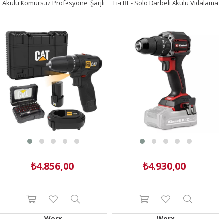
Akülü Kömürsüz Profesyonel Şarjlı
Li-i BL - Solo Darbeli Akülü Vidalama
Darbeli Matkap + DA01901 32 Parça
Compact Sistem Power X-Change
Aksesuar Seti
(Akü ve Şarj Cihazı Dahil Değildir) -
4514340
₺4.856,00
₺4.930,00
--
--
Worx
Worx