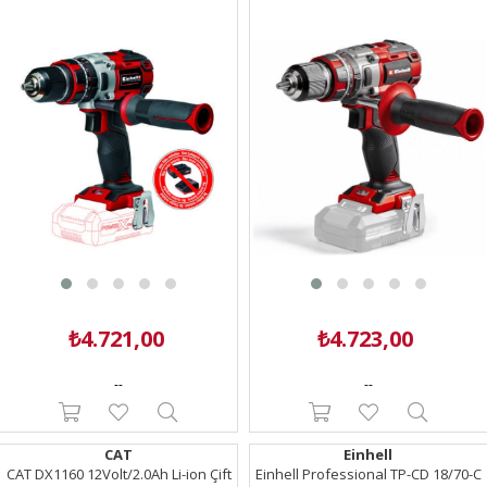
4513860
4514305
₺4.721,00
₺4.723,00
--
--
CAT
Einhell
CAT DX1160 12Volt/2.0Ah Li-ion Çift
Einhell Professional TP-CD 18/70-C