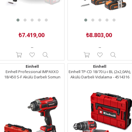
₺7.419,00
₺8.803,00
--
--
Einhell
Einhell
Einhell Professional IMPAXXO
Einhell TP-CD 18/70 Li-i BL (2x2,0Ah),
18/450 S-F Akülü Darbeli Somun
Akülü Darbeli Vidalama - 4514316
Sıkma (Akü ve Şarj Cihazı Dahil
Değildir) - 4510072