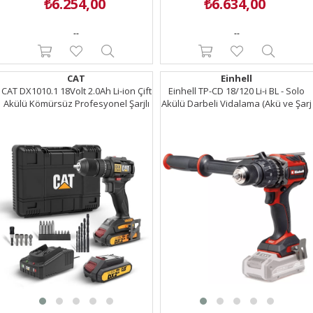
₺6.254,00
₺6.634,00
--
--
CAT
Einhell
CAT DX1010.1 18Volt 2.0Ah Li-ion Çift
Einhell TP-CD 18/120 Li-i BL - Solo
Akülü Kömürsüz Profesyonel Şarjlı
Akülü Darbeli Vidalama (Akü ve Şarj
Darbeli Matkap + 20 Parça Delme
Cihazı Dahil Değildir) - 4514310
Vidalama Uç Seti