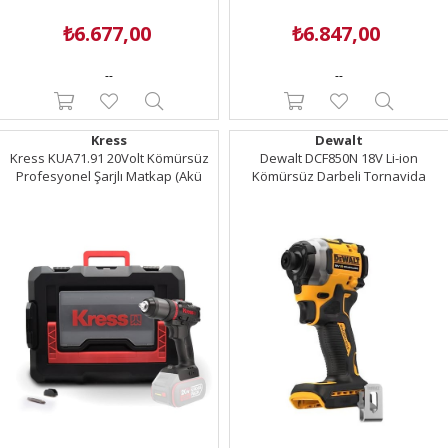
₺6.677,00
₺6.847,00
--
--
Kress
Dewalt
Kress KUA71.91 20Volt Kömürsüz
Dewalt DCF850N 18V Li-ion
Profesyonel Şarjlı Matkap (Akü
Kömürsüz Darbeli Tornavida
Dahil Değildir)
(Aküsüz)