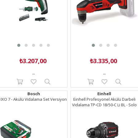
₺3.207,00
₺3.335,00
--
--
Bosch
Einhell
IXO 7 - Akülü Vidalama Set Versiyon
Einhell Profesyonel Akülü Darbeli
Vidalama TP-CD 18/50-C Li BL - Solo
(Akü ve Şarj Cihazı Dahil Değildir) -
4514405