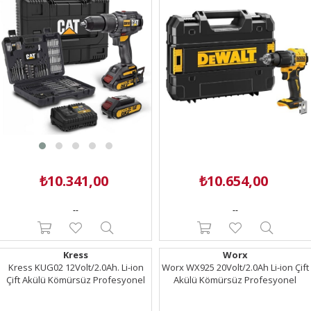
₺10.341,00
₺10.654,00
--
--
Kress
Worx
Kress KUG02 12Volt/2.0Ah. Li-ion
Worx WX925 20Volt/2.0Ah Li-ion Çift
Çift Akülü Kömürsüz Profesyonel
Akülü Kömürsüz Profesyonel
Şarjlı Darbeli Matkap + Kömürsüz
Darbeli Matkap+WX265 Kömürsüz
Darbeli Tornavida Kombo Set
Darbeli Tornavida Kombo Set