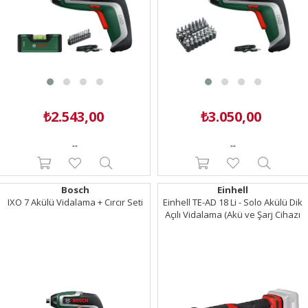
₺2.543,00
₺3.050,00
--
--
Bosch
Einhell
IXO 7 Akülü Vidalama + Cırcır Seti
Einhell TE-AD 18 Li - Solo Akülü Dik
Açılı Vidalama (Akü ve Şarj Cihazı
Dahil Değildir) - 4514290