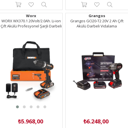
Worx
Grangos
WORX WX370.1 20Volt/2.0Ah. Li-ion
Grangos GCI20-T2 20V 2 Ah Çift
Çift Akülü Profesyonel Şarjlı Darbeli
Akülü Darbeli Vidalama
Matkap
₺5.968,00
₺6.248,00