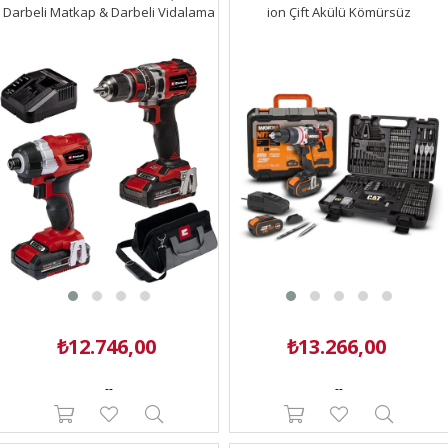
Darbeli Matkap & Darbeli Vidalama
ion Çift Akülü Kömürsüz
Set - 4514209
Profesyonel Şarjlı Darbeli Matkap +
DA01903 201 Parça
Delme/Vidalama Uç Seti
₺12.746,00
₺13.266,00
--
--