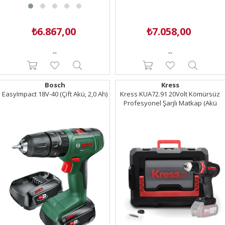
₺6.867,00
₺7.058,00
--
--
Bosch
Kress
EasyImpact 18V-40 (Çift Akü, 2,0 Ah)
Kress KUA72.91 20Volt Kömürsüz
Profesyonel Şarjlı Matkap (Akü
Dahil Değildir)