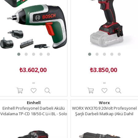
₺3.602,00
₺3.850,00
--
--
Einhell
Worx
Einhell Profesyonel Darbeli Akülü
WORX WX370.9 20Volt Profesyonel
Vidalama TP-CD 18/50-C Li-i BL - Solo
Şarjlı Darbeli Matkap (Akü Dahil
(Akü ve Şarj Cihazı Dahil Değildir) -
Değildir)
4514400