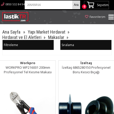
0850 532 84 94
Sepetim
0
Favorilerim
Ana Sayfa
Yapı Market Hırdavat
Hırdavat ve El Aletleri
Makaslar
Filtreleme
Sıralama
Workpro
İzeltaş
WORKPRO WP216001 200mm
İzeltaş 6865280150 Profesyonel
Profesyonel Tel Kesme Makası
Boru Kesici Bıçağı