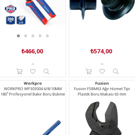
₺466,00
₺574,00
--
--
Workpro
Fusion
WORKPRO WP303004 6/8/10MM
Fusion FSBM63 Ağır Hizmet Tipi
180˚ Profesyonel Bakır Boru Bükme
Plastik Boru Makası 63 mm