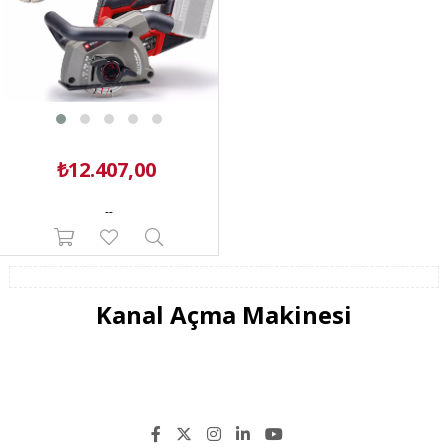
₺12.407,00
--
Kanal Açma Makinesi
Kanal açma makinesi, tuğla, sıva, beton ve benzeri yapı malzemelerinde düz
kesimler ve olukları kolayca açmayı sağlayan elektrikli el aletidir.
Zamandan ve insan gücünden tasarruf sağlayan kanal açma makineleri
sayesinde gaz, su boruları, elektrik kabloları döşeme işlemleri çok daha hızlı
ve kaliteli şekilde yapılabilirler.
Einhell Kanal Açma TH-MA 1300 ya da Einhell Kanal Açma TC-Ma 1300 güçlü,