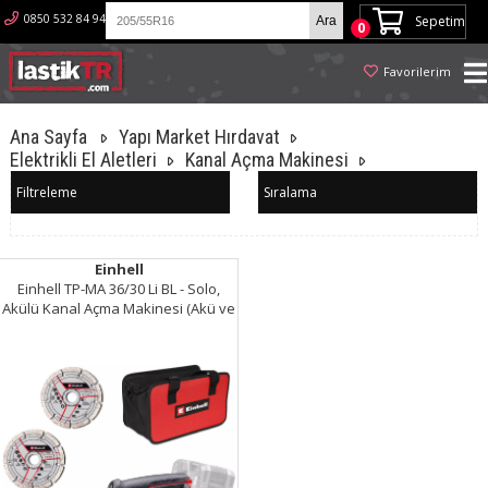
0850 532 84 94
Sepetim
0
Favorilerim
Ana Sayfa
Yapı Market Hırdavat
Elektrikli El Aletleri
Kanal Açma Makinesi
Filtreleme
Sıralama
Einhell
Einhell TP-MA 36/30 Li BL - Solo,
Akülü Kanal Açma Makinesi (Akü ve
Şarj Cihazı Dahil Değildir) - 4350800