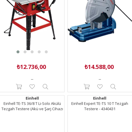
₺12.736,00
₺14.588,00
--
--
Einhell
Einhell
Einhell TE-TS 36/8 T Li-Solo Akülü
Einhell Expert TE-TS 10 T Tezgah
Tezgah Testere (Akü ve Şarj Cihazı
Testere - 4340431
Dahil Değildir) - 4340455