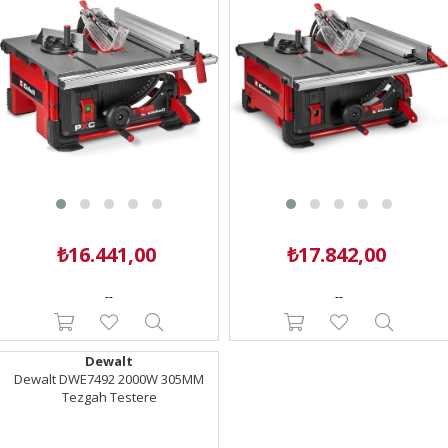
₺16.441,00
₺17.842,00
--
--
Dewalt
Dewalt DWE7492 2000W 305MM
Tezgah Testere