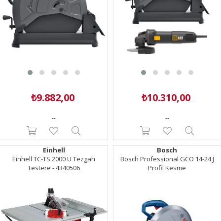
₺9.882,00
₺10.310,00
--
--
Einhell
Bosch
Einhell TC-TS 2000 U Tezgah
Bosch Professional GCO 14-24 J
Testere - 4340506
Profil Kesme