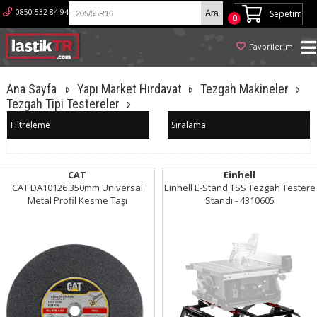
0850 532 84 94
Sepetim
0
Favorilerim
Ana Sayfa
Yapı Market Hırdavat
Tezgah Makineler
Tezgah Tipi Testereler
Filtreleme
Sıralama
CAT
Einhell
CAT DA10126 350mm Universal
Einhell E-Stand TSS Tezgah Testere
Metal Profil Kesme Taşı
Standı - 4310605