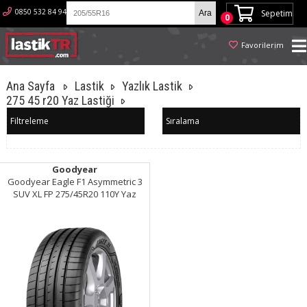
0850 532 84 94
Sepetim
0
Favorilerim
Ana Sayfa
Lastik
Yazlık Lastik
275 45 r20 Yaz Lastiği
Filtreleme
Sıralama
Goodyear
Goodyear Eagle F1 Asymmetric 3
SUV XL FP 275/45R20 110Y Yaz
Lastiği (2024)