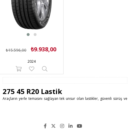
₺9.938,00
₺15.596,00
2024
275 45 R20 Lastik
Araçların yerle temasını sağlayan tek unsur olan lastikler, güvenli sürüş ve
emniyet için çok büyük önem arzederler. Doğru lastik seçimi hem yolcuların
güvenliği hem de aracın ömrü ve sağlıklı kullanımı için ciddi bir çalışma
ister.
275 45 R20 lastik seçimini
www.lastikTR.com
sitemizden rahatça yapabilir
ve en yüksek siber güvenlik önlemleri ile satın alabilirsiniz.
275 45 R20 yaz lastiği satın alma aşamasında her türlü sorunuzu 7/24 0 549