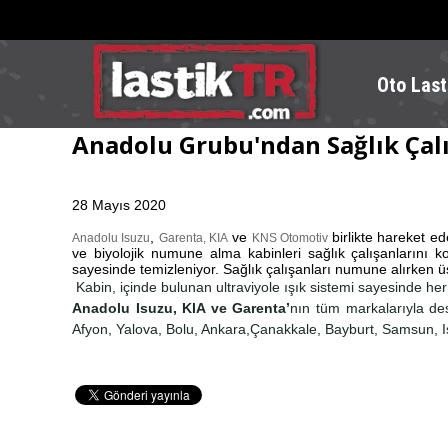
Oto Last
Anadolu Grubu'ndan Sağlık Çal
28 Mayıs 2020
,
ve
birlikte hareket e
Anadolu Isuzu
Garenta,
KIA
KNS Otomotiv
ve biyolojik numune alma kabinleri sağlık çalışanlarını k
sayesinde temizleniyor. Sağlık çalışanları numune alırken 
Kabin, içinde bulunan ultraviyole ışık sistemi sayesinde her
Anadolu Isuzu, KIA ve Garenta’
nın tüm markalarıyla des
Afyon, Yalova, Bolu, Ankara,Çanakkale, Bayburt, Samsun, Isp