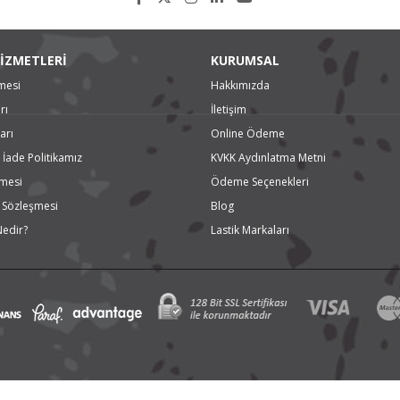
İZMETLERİ
KURUMSAL
mesi
Hakkımızda
rı
İletişim
arı
Online Ödeme
 İade Politikamız
KVKK Aydınlatma Metni
şmesi
Ödeme Seçenekleri
ş Sözleşmesi
Blog
Nedir?
Lastik Markaları