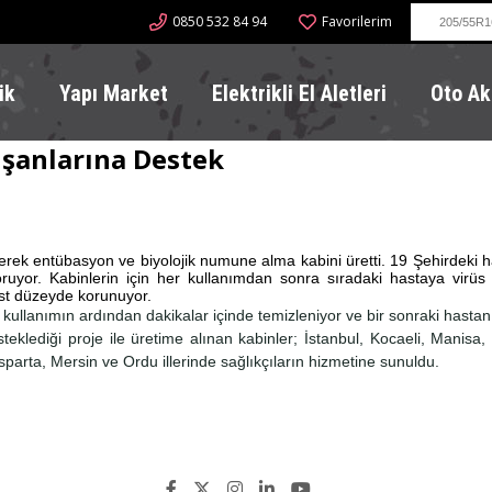
0850 532 84 94
Favorilerim
ik
Yapı Market
Elektrikli El Aletleri
Oto Ak
ışanlarına Destek
derek entübasyon ve biyolojik numune alma kabini üretti. 19 Şehirdeki h
oruyor. Kabinlerin için her kullanımdan sonra sıradaki hastaya virüs
üst düzeyde korunuyor.
 kullanımın ardından dakikalar içinde temizleniyor ve bir sonraki hastan
teklediği proje ile üretime alınan kabinler
; İstanbul, Kocaeli, Manisa,
arta, Mersin ve Ordu illerinde sağlıkçıların hizmetine sunuldu.