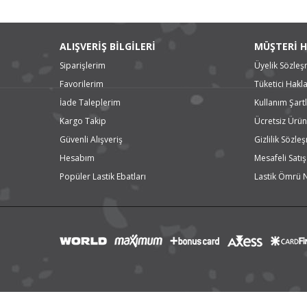
ALIŞVERİŞ BİLGİLERİ
MÜŞTERİ H
Siparişlerim
Üyelik Sözleş
Favorilerim
Tüketici Hakla
İade Taleplerim
Kullanım Şartl
Kargo Takip
Ücretsiz Ürün
Güvenli Alışveriş
Gizlilik Sözle
Hesabım
Mesafeli Satı
Popüler Lastik Ebatları
Lastik Ömrü 