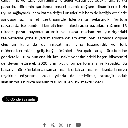
çalışanımız ve güçlü bayi ağımız ile değer yaratmaya odaklandık. Yurtiçi
pazarda, dönemin şartlarına paralel olarak değişen dinamiklere hızla
uyum sağlayarak, hem katma değerli ürünlerimiz hem de lastiğin ötesinde
sunduğumuz hizmet çeşitliliğimizle liderliğimizi pekiştirdik. Yurtdışı
pazarlarda ise pandemiden etkilenen uluslararası pazarlara rağmen 13
ülkede pazar payımızı artırdık ve Lassa markamızın yurtdışındaki
faaliyetlerine yönelik yatırımlarımıza devam ettik. Aynı zamanda orijinal
ekipman kanalında da ihracatımıza ivme kazandırdık ve Türk
mühendislerimizin geliştirdiği ürünleri Avrupalı araç üreticilerine
gönderdik. Tüm bunlarla birlikte, nakit yönetimindeki başarı hikayemizi
de devam ettirerek 2020 yılını güçlü bir performans ile kapadık. Bu
başarıyı mümkün kılan çalışanlarımıza, iş ortaklarımıza ve hissedarlarımıza
teşekkür ediyorum. 2021 yılında da hedefimiz, stratejik odak
alanlarımızla birlikte başarımızı sürdürülebilir kılmaktır” dedi.