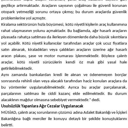
geçtikçe artırmaktadır. Araçların sayısının çoğalması ile güvenli korunan
otopark yetmezliği sorunu ortaya çıkmış; bu durum araçlarda güvenlik
problemlerine yol açmıştır.
Kiralama sektörünün hızla büyümesi, kötü niyetli kişilerin araç kullanımına
rahat ulaşmasının yolunu açmaktadır. Bu bağlamda, ağır hasarlı araçların
piyasada rahatça satılması da ilerleyen dönemlerde daha büyük sıkıntılara
yol açabilir. Kötü niyetli kullanıcılar tarafından araçlar çok ucuz fiyatlara
satın alınarak, kiraladıkları veya çaldıkları araçların üzerine ağır hasarlı
aracın plakası, şase ve motor numarası işlenmektedir. Böylece çalıntı
araçlar, kötü niyetli sürücülerin kendi öz malı gibi yasal hale
getirilebilmektedir.
Aynı zamanda bankalardan kredi ile alınan ve ödenemeyen borçlar
sonrasında rehinli olan veya alacaklı tarafından haciz konulan araçlara da
bu yöntemler uygulanabilmektedir. Ayrıca bu araçlar parçalanarak,
parçalarının satılması ile ciddi kazanç elde edilmektedir. Bu durum
alacaklının mağdur olmasına sebebiyet vermektedir.” dedi.
Usulsüzlük Yapanlara Ağır Cezalar Uygulanacak
MÜSİAD, çalıntı araç sorunlarının çözümü adına Adalet Bakanlığı ve İçişleri
Bakanlığına bağlı merciler ile konuyu detaylı bir şekilde konuştuklarını
belirtti.