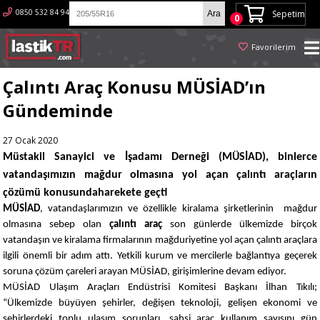
0850 532 84 94
Sepetim
0
Favorilerim
Çalıntı Araç Konusu MÜSİAD’ın
Gündeminde
27 Ocak 2020
Müstakil Sanayici ve İşadamı Derneği (MÜSİAD), binlerce
vatandaşımızın mağdur olmasına yol açan çalıntı araçların
çözümü konusundaharekete geçti
MÜSİAD
, vatandaşlarımızın ve özellikle kiralama şirketlerinin mağdur
olmasına sebep olan
çalıntı araç
son günlerde ülkemizde birçok
vatandaşın ve kiralama firmalarının mağduriyetine yol açan çalıntı araçlara
ilgili önemli bir adım attı. Yetkili kurum ve mercilerle bağlantıya geçerek
soruna çözüm çareleri arayan MÜSİAD, girişimlerine devam ediyor.
MÜSİAD Ulaşım Araçları Endüstrisi Komitesi Başkanı İlhan Tıkılı;
“Ülkemizde büyüyen şehirler, değişen teknoloji, gelişen ekonomi ve
şehirlerdeki toplu ulaşım sorunları, şahsi araç kullanım sayısını gün