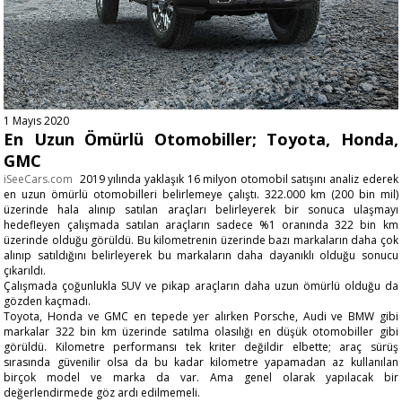
1 Mayıs 2020
En Uzun Ömürlü Otomobiller; Toyota, Honda,
GMC
iSeeCars.com
2019 yılında yaklaşık 16 milyon otomobil satışını analiz ederek
en uzun ömürlü otomobilleri belirlemeye çalıştı. 322.000 km (200 bin mil)
üzerinde hala alınıp satılan araçları belirleyerek bir sonuca ulaşmayı
hedefleyen çalışmada satılan araçların sadece %1 oranında 322 bin km
üzerinde olduğu görüldü. Bu kilometrenin üzerinde bazı markaların daha çok
alınıp satıldığını belirleyerek bu markaların daha dayanıklı olduğu sonucu
çıkarıldı.
Çalışmada çoğunlukla SUV ve pikap araçların daha uzun ömürlü olduğu da
gözden kaçmadı.
Toyota, Honda ve GMC en tepede yer alırken Porsche, Audi ve BMW gibi
markalar 322 bin km üzerinde satılma olasılığı en düşük otomobiller gibi
görüldü. Kilometre performansı tek kriter değildir elbette; araç sürüş
sırasında güvenilir olsa da bu kadar kilometre yapamadan az kullanılan
birçok model ve marka da var. Ama genel olarak yapılacak bir
değerlendirmede göz ardı edilmemeli.