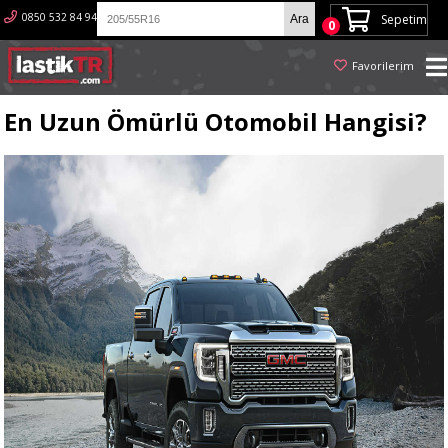
0850 532 84 94
Sepetim
0
Favorilerim
En Uzun Ömürlü Otomobil Hangisi?