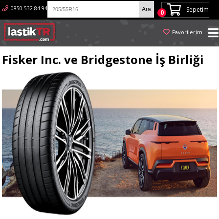
0850 532 84 94
Sepetim
0
Favorilerim
Fisker Inc. ve Bridgestone İş Birliği