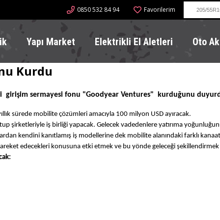
0850 532 84 94
Favorilerim
ik
Yapı Market
Elektrikli El Aletleri
Oto Ak
onu Kurdu
i girişim sermayesi fonu "
Goodyear Ventures"
kurduğunu duyurd
ıllık sürede mobilite çözümleri amacıyla 100 milyon USD ayıracak.
tup şirketleriyle iş birliği yapacak. Gelecek vadedenlere yatırıma yoğunluğu
 kendini kanıtlamış iş modellerine dek mobilite alanındaki farklı kanaat önde
 hareket edecekleri konusuna etki etmek ve bu yönde geleceği şekillendirmek 
cak: