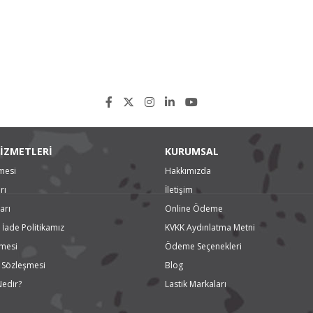
İZMETLERİ
KURUMSAL
mesi
Hakkımızda
rı
İletişim
arı
Online Ödeme
 İade Politikamız
KVKK Aydınlatma Metni
şmesi
Ödeme Seçenekleri
ş Sözleşmesi
Blog
Nedir?
Lastik Markaları