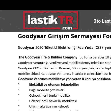
Oto Last
Goodyear Girişim Sermayesi F
Goodyear 2020 Tüketici Elektroniği Fuarı'nda (CES) yen
The Goodyear Tire & Rubber Company
bu fonla beraber 10 y
Goodyear Venture güvenli ve yeni mobilite deneyimleri için star
Goodyear CEO'su Richard J. Kramer; "Goodyear, küçük startuplardan
mobilite şirketi. Goodyear Ventures, insanların gelecekte nasıl
Goodyear Ventures mobiliteye yön veren 8 konuya odaklana
* Elektrikli ve otonom teknolojiler
* Bağlı mobilite çözümleri
* Gelecek nesil toplu mobilite
* Gelecek nesil havacılık mobilitesi
* Ulaşım altyapısının geleceği