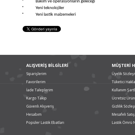
* Bakım ve operasyonların geleceği
* Yeni teknolojiler
* Yeni lastik malzemeleri
ALIŞVERİŞ BİLGİLERİ
MÜŞTERİ H
Siparişlerim
Üyelik Sözleş
Favorilerim
Tüketici Hakla
İade Taleplerim
Kullanım Şartl
Kargo Takip
Ücretsiz Ürün
Güvenli Alışveriş
Gizlilik Sözle
Hesabım
Mesafeli Satı
Popüler Lastik Ebatları
Lastik Ömrü 