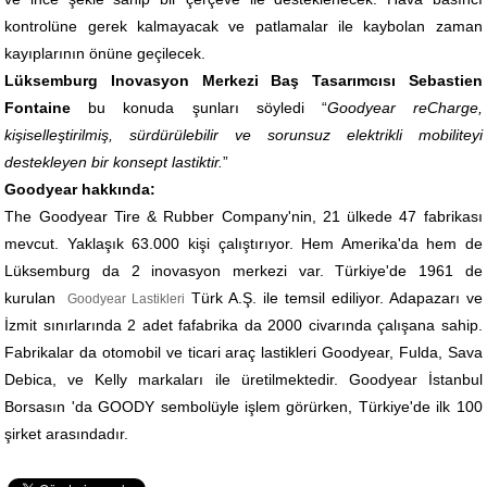
kontrolüne gerek kalmayacak ve patlamalar ile kaybolan zaman
kayıplarının önüne geçilecek.
Lüksemburg Inovasyon Merkezi Baş Tasarımcısı Sebastien
Fontaine
bu konuda şunları söyledi “
Goodyear reCharge,
kişiselleştirilmiş, sürdürülebilir ve sorunsuz elektrikli mobiliteyi
destekleyen bir konsept lastiktir.
”
Goodyear hakkında:
The Goodyear Tire & Rubber Company'nin, 21 ülkede 47 fabrikası
mevcut. Yaklaşık 63.000 kişi çalıştırıyor. Hem Amerika'da hem de
Lüksemburg da 2 inovasyon merkezi var. Türkiye'de 1961 de
kurulan
Türk A.Ş. ile temsil ediliyor. Adapazarı ve
Goodyear Lastikleri
İzmit sınırlarında 2 adet fafabrika da 2000 civarında çalışana sahip.
Fabrikalar da otomobil ve ticari araç lastikleri Goodyear, Fulda, Sava
Debica, ve Kelly markaları ile üretilmektedir. Goodyear İstanbul
Borsasın 'da GOODY sembolüyle işlem görürken, Türkiye'de ilk 100
şirket arasındadır.