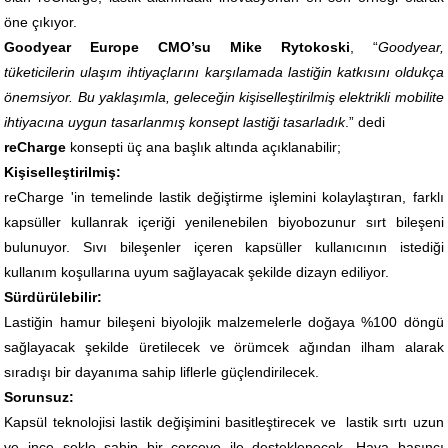
öne çıkıyor.
Goodyear Europe CMO’su Mike Rytokoski
, “
Goodyear,
tüketicilerin ulaşım ihtiyaçlarını karşılamada lastiğin katkısını oldukça
önemsiyor. Bu yaklaşımla, geleceğin kişiselleştirilmiş elektrikli mobilite
ihtiyacına uygun tasarlanmış konsept lastiği tasarladık
.” dedi
reCharge
konsepti üç ana başlık altında açıklanabilir;
Kişiselleştirilmiş:
reCharge 'in temelinde lastik değiştirme işlemini kolaylaştıran, farklı
kapsüller kullanrak içeriği yenilenebilen biyobozunur sırt bileşeni
bulunuyor. Sıvı bileşenler içeren kapsüller kullanıcının istediği
kullanım koşullarına uyum sağlayacak şekilde dizayn ediliyor.
Sürdürülebilir:
Lastiğin hamur bileşeni biyolojik malzemelerle doğaya %100 döngü
sağlayacak şekilde üretilecek ve örümcek ağından ilham alarak
sıradışı bir dayanıma sahip liflerle güçlendirilecek.
Sorunsuz:
Kapsül teknolojisi lastik değişimini basitleştirecek ve lastik sırtı uzun
ve ince şekle sahip bir çerçeve ile desteklenecek. Hava basıncı