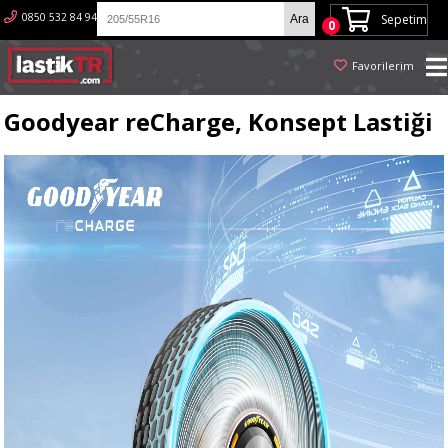
0850 532 84 94
Sepetim
0
Favorilerim
Goodyear reCharge, Konsept Lastiği