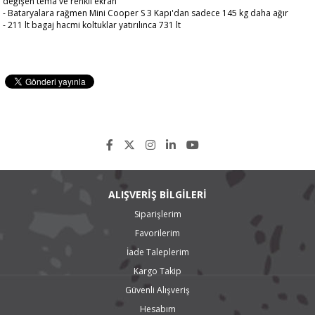
değişen tema ve renkli ekran
- Bataryalara rağmen Mini Cooper S 3 Kapı'dan sadece 145 kg daha ağır
- 211 lt bagaj hacmi koltuklar yatırılınca 731 lt
ALIŞVERİŞ BİLGİLERİ
Siparişlerim
Favorilerim
İade Taleplerim
Kargo Takip
Güvenli Alışveriş
Hesabım