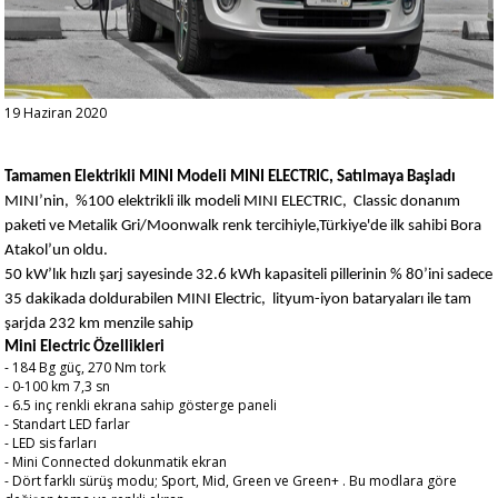
19 Haziran 2020
Tamamen Elektrikli MINI Modeli MINI ELECTRIC, Satılmaya Başladı
MINI’nin, %100 elektrikli ilk modeli MINI ELECTRIC, Classic donanım
paketi ve Metalik Gri/Moonwalk renk tercihiyle,Türkiye'de ilk sahibi Bora
Atakol’un oldu.
50 kW’lık hızlı şarj sayesinde 32.6 kWh kapasiteli pillerinin % 80’ini sadece
35 dakikada doldurabilen MINI Electric, lityum-iyon bataryaları ile tam
şarjda 232 km menzile sahip
Mini Electric Özellikleri
- 184 Bg güç, 270 Nm tork
- 0-100 km 7,3 sn
- 6.5 inç renkli ekrana sahip gösterge paneli
- Standart LED farlar
- LED sis farları
- Mini Connected dokunmatik ekran
- Dört farklı sürüş modu; Sport, Mid, Green ve Green+ . Bu modlara göre