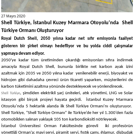
27 Mayıs 2020
Shell Türkiye, İstanbul Kuzey Marmara Otoyolu’nda Shell
Türkiye Ormanı Oluşturuyor
Royal Dutch Shell
, 2050 yılına kadar net sıfır emisyonla faaliyet
gösteren bir şirket olmayı hedefliyor ve bu yolda ciddi çalışmalar
yapmaya devam ediyor.
2050'ye kadar tüm üretiminden çıkardığı emisyonları sıfıra indirmek
amacıyla Royal Dutch Shell, bununla birlikte net karbon ayak izini
azaltmak için 2035 ve 2050 yılına kadar yenilenebilir enerji, biyoyakıt ve
hidrojen gibi dahadaha çevreci ürün ticareti yaparken, müşterilerini de
karbon tüketimini azaltma yönünde destekleyecek ve yönlendirecek.
, şimdiden elektrikli şarj üniteleri, atık yönetimi, LNG ve Solar
Shell Türkiye
istasyon gibi birçok projeyi hayata geçirdi. İstanbul Kuzey Marmara
Otoyolu’nda 5 hektarlık alanda ilk Shell Türkiye Ormanı’nı oluşturuyor.
Shell Türkiye, “Shell Türkiye Ormanı” ile Türkiye’de her yıl 1.300’den fazla
otomobilden salınan yaklaşık 105 ton karbondioksiti nötrleyecek.
İstanbul Üniversitesi Orman Fakültesinde görevli iki profesörün
yönettiği Orman'a; mavi servi, piramit servi, fıstık çamı, ıhlamur, dişbudak