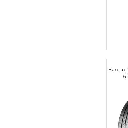
72 dB
75 dB
Barum 1
6 