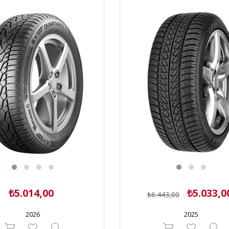
₺5.014,00
₺5.033,0
₺6.443,00
2026
2025