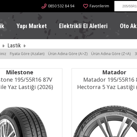
0850 532 84 94
Favorilerim
ik
Yapı Market
Elektrikli El Aletleri
Oto Ak
Lastik
iniz
Fiyata Göre (Azalan)
Ürün Adına Göre (A>Z)
Ürün Adına Göre (Z<A)
3
Milestone
Matador
stone 195/55R16 87V
Matador 195/55R16 
le Yaz Lastiği (2026)
Hectorra 5 Yaz Lastiği 