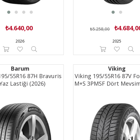
₺4.640,00
₺4.684,0
₺5.258,00
2026
2025
Barum
Viking
95/55R16 87H Bravuris
Viking 195/55R16 87V F
Yaz Lastiği (2026)
M+S 3PMSF Dört Mevsim
(2026)