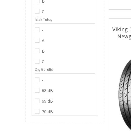
B
C
Islak Tutuş
D
Viking
-
E
Newge
A
B
C
Dış Gürültü
D
-
68 dB
69 dB
70 dB
71 dB