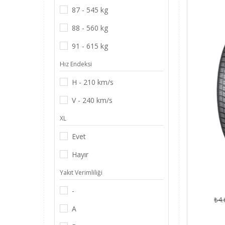
Yeni Ürünler
87 - 545 kg
Kampanyalar
88 - 560 kg
Oto Aksesuarları
91 - 615 kg
Yapı Market Hırdavat
Hız Endeksi
Profesyonel Ses Işık Görüntü
H - 210 km/s
Sistemleri
V - 240 km/s
XL
Evet
Hayır
Yakıt Verimliliği
-
₺4.
A