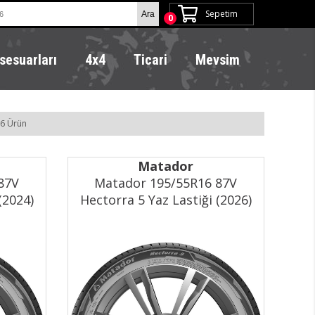
Sepetim
0
sesuarları
4x4
Ticari
Mevsim
6 Ürün
Matador
87V
Matador 195/55R16 87V
(2024)
Hectorra 5 Yaz Lastiği (2026)