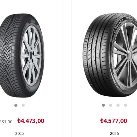
₺4.473,00
₺4.577,00
631,00
2025
2026