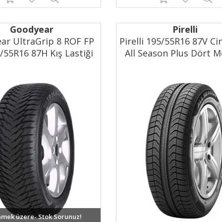
Goodyear
Pirelli
ar UltraGrip 8 ROF FP
Pirelli 195/55R16 87V Ci
/55R16 87H Kış Lastiği
All Season Plus Dört 
(2023)
Lastik (2025)
mek üzere- Stok Sorunuz!