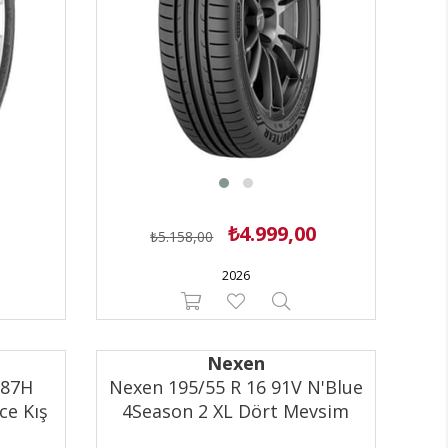
₺4.999,00
₺5.158,00
2026
Nexen
 87H
Nexen 195/55 R 16 91V N'Blue
ce Kış
4Season 2 XL Dört Mevsim
Lastiği (2025)