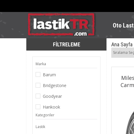
Oto Last
FILTRELEME
Ana Sayfa
Sıralama Seç
Marka
Barum
Mile
Carmi
Bridgestone
Goodyear
Hankook
Kategoriler
Lassa
Lastik
Matador