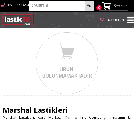
0850 532 84 94
Sepetim
0
Favorilerim
Marshal Lastikleri
Marshal Lastikleri, Kore Merkezli Kumho Tire Company firmasının bi
iştirakidir. Kumho 1960 yılında kurulan 10 bin üzerinde çalışanı ile yılda 65
milyon adetin üzerinde lastik üreten dev bir kuruluştur.
Marshal Lastik Modelleri