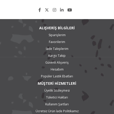
Marshal Yaz Lastikleri
Marshal Matrac FX MU11
Marshal Matrac MU19
Marshal Matrac XM KH35
Marshal Matrac MH11
Marshal Matrac Steel Radial KR11
ALIŞVERİŞ BİLGİLERİ
Marshal 856 Hafif Ticari Yaz Lastiği
Siparişlerim
Marshal KC53 Hafif Ticari Araç Yaz Lastiği
Marshal Radial 857
Favorilerim
Marshal Kış Lastikleri
İade Taleplerim
Marshal I'zen MW15 Kış Lastiği
Marshal I'zen KW15 Kış Lastiği
Kargo Takip
Marshal I'zen KW31 Kış Lastiği
Marshal I'zen KW11 Kış Lastiği
Güvenli Alışveriş
Marshal I'zen KW12 Kış Lastiği
Hesabım
Marshal 7400 Kış Lastiği
Marshal Power Grip 749 Kış Lastiği
Popüler Lastik Ebatları
Marshall Ice King KW21 Kış Lastiği
MÜŞTERİ HİZMETLERİ
Marshal Power Grip KC11 Hafif Ticari Araç Kış Lastiği
Marshal 4x4 ve SUV Lastikleri
Üyelik Sözleşmesi
Marshal Crugen HP91 SUV Lastiği
Marshal Matrac X3 KL17 SUV Lastiği
Tüketici Hakları
Marshal Road Venture APT KL51 SUV Lastiği
Kullanım Şartları
Marshal Road Venture AT KL78 4x4 Lastiği
Marshal Road Venture MT KL71 4x4 Lastiği
Ücretsiz Ürün İade Politikamız