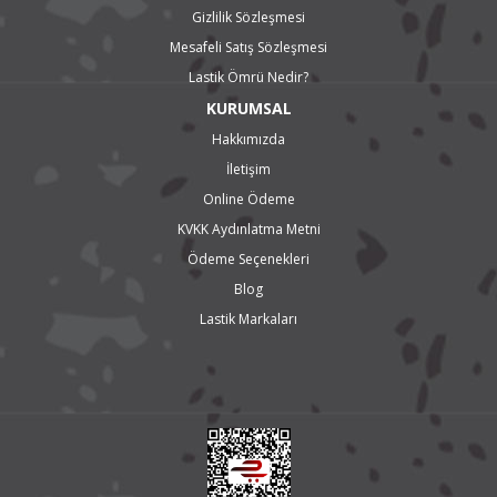
Marshal Radial 857 4x4 Yaz Lastiği
Gizlilik Sözleşmesi
Marshal I'zen RV Stud KC16 Kış Lastiği
Marshal I'Zen RV KC15 Kış Lastiği
Mesafeli Satış Sözleşmesi
Marshal Power Grip KC11 Kış Lastiği
Lastik Ömrü Nedir?
KURUMSAL
Hakkımızda
İletişim
Online Ödeme
KVKK Aydınlatma Metni
Ödeme Seçenekleri
Blog
Lastik Markaları