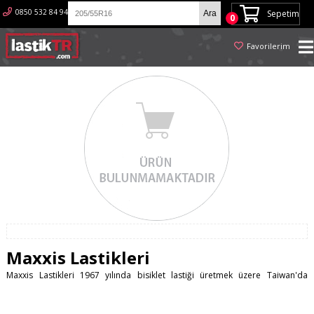
0850 532 84 94
Sepetim
0
Favorilerim
Maxxis Lastikleri
Maxxis Lastikleri 1967 yılında bisiklet lastiği üretmek üzere Taiwan'da
kuruldu. Dünya genelinde 180 ülkede satılan Maxxis Lastikleri ülkemizde
AKO distribütörlüğünde satılmaktadır. Maxxis Lastikleri 30 bin üzerinde
çalışanı ile bir dünya devidir.