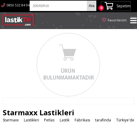
0850 532 84 94
Sepetim
0
Favorilerim
Starmaxx Lastikleri
Starmaxx Lastikleri Petlas Lastik Fabrikası tarafında Türkiye'de
üretilmektedir. Ürünler içerisnde, binek araç lastikleri, hafif ticari araç
lastikleri, ağır vasıta lastikleri, tarım lastikleri ve iş makinası lastikleri
bulunmaktadır. 100 e yakın ülkeye ihracatı bulunan Starmaxx kalite ve