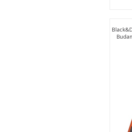
Black&D
Budam