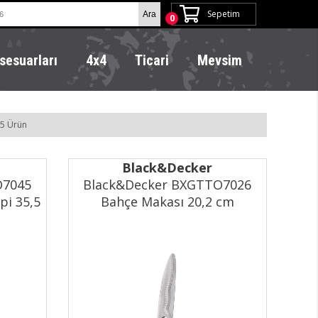
Sepetim
0
sesuarları
4x4
Ticari
Mevsim
5 Ürün
Black&Decker
O7045
Black&Decker BXGTTO7026
pi 35,5
Bahçe Makası 20,2 cm
Ergonomik Sap