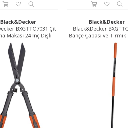
Black&Decker
Black&Decker
ecker BXGTTO7031 Çit
Black&Decker BXGTT
a Makası 24 İnç Dişli
Bahçe Çapası ve Tırmık
Bıçaklı
Siyah-Turuncu