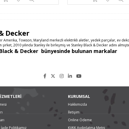
 & Decker
r Amerika, Towson, Maryland merkezli elektrikli aletler, yedek parçalar, ev dek
n şirket, 2010 yılında Stanley ile birleşmiş ve Stanley Black & Decker adını almıştı
 Black & Decker bünyesinde bulunan markalar
r
ools, Proto
İZMETLERİ
KURUMSAL
mesi
Hakkımızda
rı
İletişim
arı
Online Ödeme
ss Technologies
neered Fastening
 İade Politikamız
KVKK Aydınlatma Metni