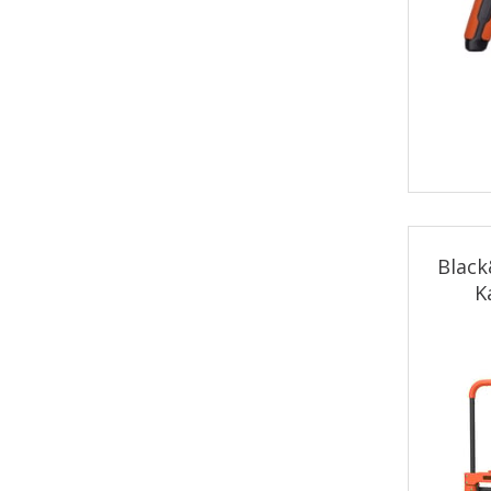
Blac
K