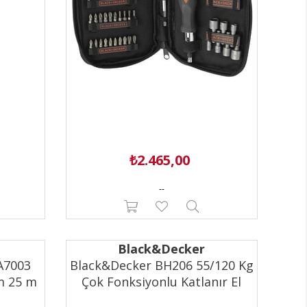
₺2.465,00
--
Black&Decker
A7003
Black&Decker BH206 55/120 Kg
m 25 m
Çok Fonksiyonlu Katlanır El
Arabası