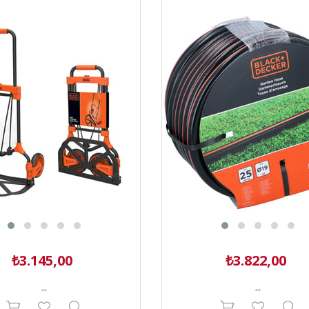
₺3.145,00
₺3.822,00
--
--