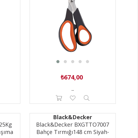
₺674,00
--
Black&Decker
25Kg
Black&Decker BXGTTO7007
aşıma
Bahçe Tırmığı148 cm Siyah-