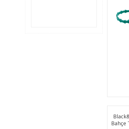
₺300,00 - ₺400
Kaldırma Ekipmanları
₺400,00 - ₺60
Yük ve Paket Taşıma Arabaları
₺600,00 - ₺1.0
Takım Çantaları ve Avadanlık
₺1.000,00 - ₺2
Tornavida Setleri
₺2.000,00 - ₺3
₺3.000,00 - ₺4
₺4.000,00 - ₺5
Black
Bahçe T