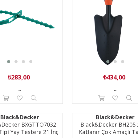
,00
0,00
(1)
00,00
(2)
.000,00
(6)
.000,00
(2)
.000,00
(2)
.000,00
(1)
₺283,00
₺434,00
--
--
Black&Decker
Black&Decker
&Decker BXGTTO7032
Black&Decker BH205 
ipi Yay Testere 21 İnç
Katlanır Çok Amaçlı T