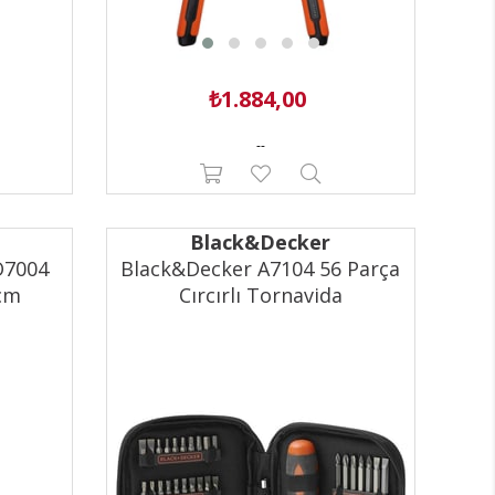
₺1.884,00
--
Black&Decker
O7004
Black&Decker A7104 56 Parça
 cm
Cırcırlı Tornavida