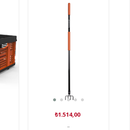
Turuncu
₺1.514,00
--