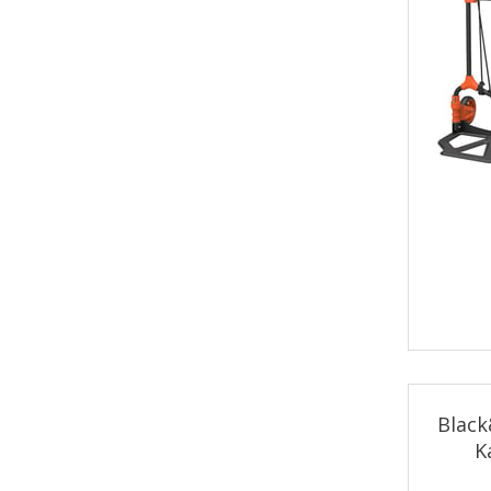
Blac
K