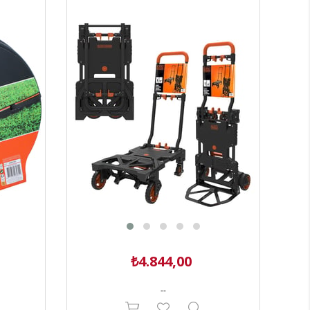
₺4.844,00
--