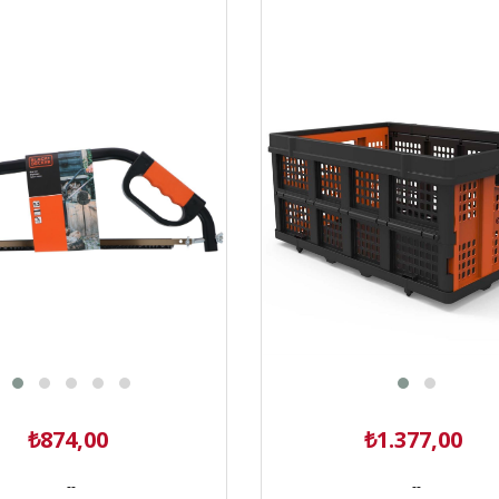
Sepeti
₺874,00
₺1.377,00
--
--