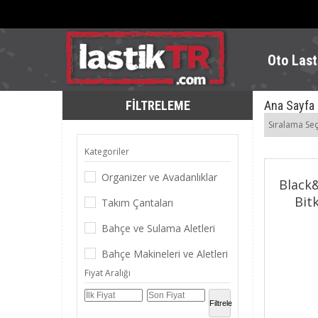
Oto Last
FILTRELEME
Ana Sayfa
Sıralama Seç
Kategoriler
Organizer ve Avadanlıklar
Black
Bit
Takım Çantaları
Bahçe ve Sulama Aletleri
Bahçe Makineleri ve Aletleri
Fiyat Aralığı
Yapı Market Hırdavat
₺201,00 - ₺30
Hırdavat ve El Aletleri
Filtrele