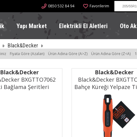
0850 532 84 94
Favorilerim
ik
Yapı Market
Elektrikli El Aletleri
Oto Ak
Black&Decker
iniz
Fiyata Göre (Azalan)
Ürün Adına Göre (A>Z)
Ürün Adına Göre (Z<A)
1
Black&Decker
Black&Decker
&Decker BXGTTO7062
Black&Decker BXGTT
ki Bağlama Şeritleri
Bahçe Küreği Yelpaze Ti
cm
0,00
(1)