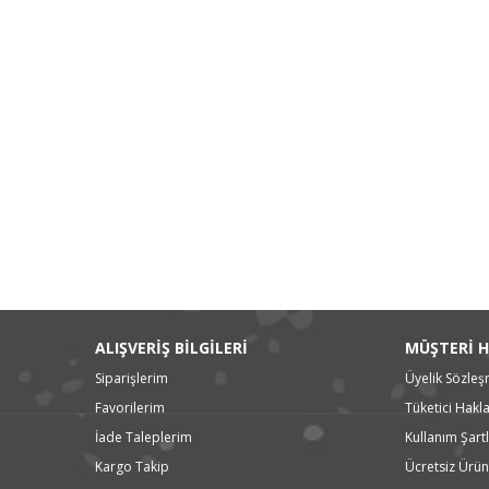
ALIŞVERİŞ BİLGİLERİ
MÜŞTERİ H
Siparişlerim
Üyelik Sözleş
Favorilerim
Tüketici Hakla
İade Taleplerim
Kullanım Şartl
Kargo Takip
Ücretsiz Ürün