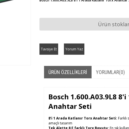
Bosch 1.600.A03.9L8 8'i 1 Arada Katlanır Torx Anahtar 
Ürün stokla
Tavsiye Et
Yorum Yaz
ÜRÜN ÖZELLIKLERI
YORUMLAR
(0)
Bosch 1.600.A03.9L8 8'i
Anahtar Seti
8’i 1 Arada Katlanır Torx Anahtar Seti:
Farklı 
amaçlı tasarım
Tek Alette 8 F farklı Torx Boyutu:
En sık kullan