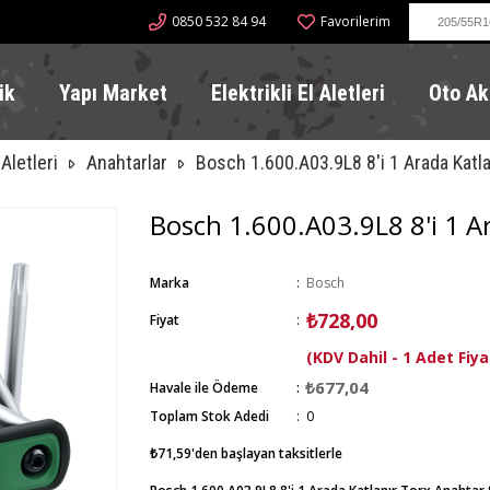
0850 532 84 94
Favorilerim
ik
Yapı Market
Elektrikli El Aletleri
Oto Ak
Aletleri
Anahtarlar
Bosch 1.600.A03.9L8 8'i 1 Arada Katla
Bosch 1.600.A03.9L8 8'i 1 A
Marka
:
Bosch
₺728,00
Fiyat
:
(KDV Dahil - 1 Adet Fiya
₺677,04
Havale ile Ödeme
Toplam Stok Adedi
:
0
₺71,59
'den başlayan taksitlerle