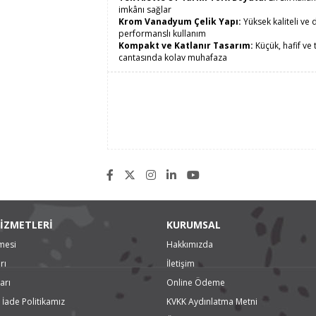
imkânı sağlar
Krom Vanadyum Çelik Yapı:
Yüksek kaliteli ve
performanslı kullanım
Kompakt ve Katlanır Tasarım:
Küçük, hafif ve 
çantasında kolay muhafaza
Ergonomik ve Yumuşak Kavramalı Tutamak
yorgunluğunu azaltan yapı
Pratik ve Hızlı Kullanım:
Katlanır mekanizması s
zaman tasarrufu sağlar
Teknik veriler
Malzeme türü
Krom Vanadyum
Profil
TX
Alet ölçüleri (U x G x Y)
102 x 35 x 22 mm
İZMETLERİ
KURUMSAL
mesi
Hakkımızda
rı
İletişim
arı
Online Ödeme
 İade Politikamız
KVKK Aydınlatma Metni