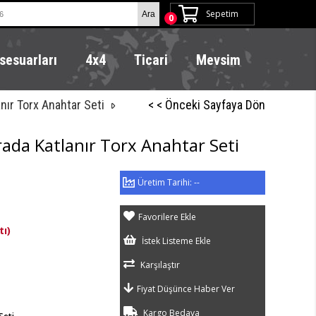
Sepetim
0
sesuarları
4x4
Ticari
Mevsim
nır Torx Anahtar Seti
< < Önceki Sayfaya Dön
rada Katlanır Torx Anahtar Seti
--
Favorilere Ekle
tı)
İstek Listeme Ekle
Karşılaştır
Fiyat Düşünce Haber Ver
Kargo Bedava