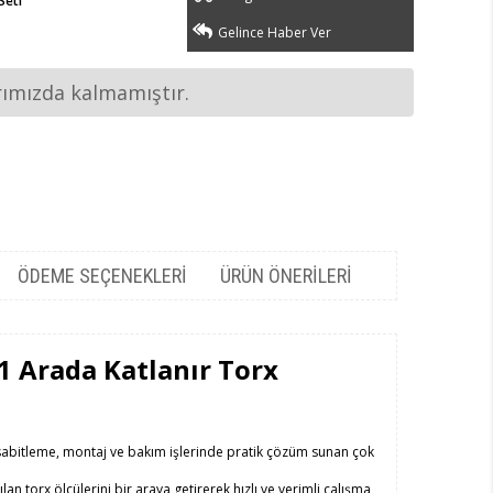
Seti
Gelince Haber Ver
rımızda kalmamıştır.
ÖDEME SEÇENEKLERI
ÜRÜN ÖNERILERI
 1 Arada Katlanır Torx
sabitleme, montaj ve bakım işlerinde pratik çözüm sunan çok
ılan torx ölçülerini bir araya getirerek hızlı ve verimli çalışma