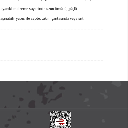
 dayanıklı malzeme sayesinde uzun ömürlü, güçlü
taşınabilir yapısı ile cepte, takım çantasında veya sırt
:
Konforlu tutuş, üstün kontrol ve uzun süreli kullanımlarda el
ayesinde hızlı erişim, düzenli saklama ve iş süreçlerinde