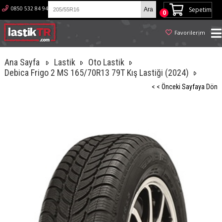
0850 532 84 94
Sepetim
0
Favorilerim
Ana Sayfa
Lastik
Oto Lastik
Debica Frigo 2 MS 165/70R13 79T Kış Lastiği (2024)
< < Önceki Sayfaya Dön