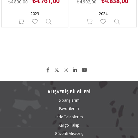
₺4.761,00
₺4.838,00
₺4.800,00
₺4.902,00
2023
2024
ALIŞVERİŞ BİLGİLERİ
Siparişlerim
Favorilerim
İade Taleplerim
Kargo Takip
Güvenli Alışveriş