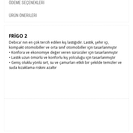
ÖDEME SEÇENEKLERI
ÜRÜN ÖNERILERI
FRİGO 2
Debica' nın en çok tercih edilen kış lastiğidir. Lastik, şehir içi,
kompakt otomobiller ve orta sınıf otomobiller için tasarlanmıştır
•
Konfora ve ekonomiye değer veren sürücüler için tasarlanmıştır
•
Lastik uzun ömürlü ve konforlu kış yolculuğu için tasarlanmıştır
•
Geniş oluklu yönlü sırt, su ve çamurları etkili bir şekilde temizler ve
suda kızaklama riskini azaltır
Mevsim
Kış
Run Flat
Hayır
Taban
165
Genişliği