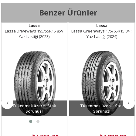
Kesit Oranı /
70
Benzer Ürünler
Yanak
Jant Çapı
13
Lassa
Lassa
Lassa Driveways 195/55R15 85V
Lassa Greenways 175/65R15 84H
Yük Endeksi
79 - 437 kg
Yaz Lastiği (2023)
Yaz Lastiği (2024)
Hız Endeksi
T - 190 km/s
XL
Hayır
Yakıt
E
Verimliliği
Islak Tutuş
C
Dış Gürültü
71 dB
Tükenmek üzere- Stok
Tükenmek üzere- Stok
Sorunuz!
Sorunuz!