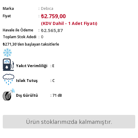
Marka
:
Debica
₺2.759,00
Fiyat
:
(KDV Dahil - 1 Adet Fiyatı)
₺2.565,87
Havale ile Ödeme
Toplam Stok Adedi
:
0
₺271,30
'den başlayan taksitlerle
Yakıt Verimliliği
:
E
Islak Tutuş
:
C
Dış Gürültü
:
71 dB
Ürün stoklarımızda kalmamıştır.