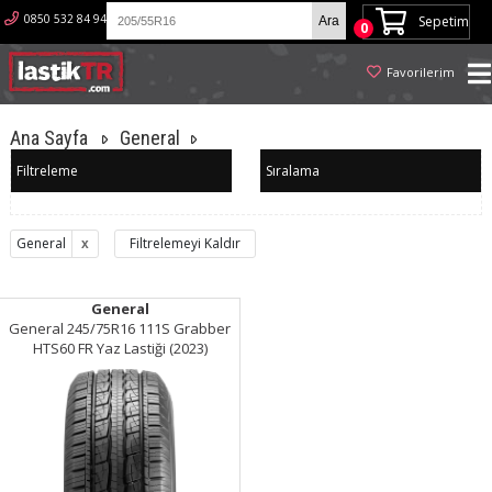
0850 532 84 94
Sepetim
0
Favorilerim
Ana Sayfa
General
Filtreleme
Sıralama
General
Filtrelemeyi Kaldır
General
General 245/75R16 111S Grabber
HTS60 FR Yaz Lastiği (2023)