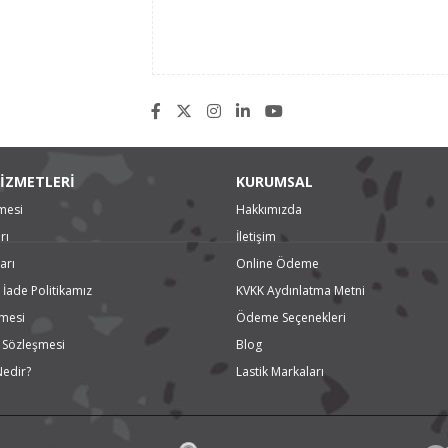
İZMETLERİ
KURUMSAL
mesi
Hakkımızda
rı
İletişim
arı
Online Ödeme
 İade Politikamız
KVKK Aydınlatma Metni
şmesi
Ödeme Seçenekleri
ş Sözleşmesi
Blog
Nedir?
Lastik Markaları