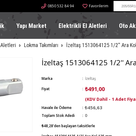
0850 532 84 94
Favorilerim
ik
Yapı Market
Elektrikli El Aletleri
Oto Ak
Aletleri
Lokma Takımları
İzeltaş 1513064125 1/2'' Ara K
İzeltaş 1513064125 1/2'' A
Marka
:
İzeltaş
₺491,00
Fiyat
:
(KDV Dahil - 1 Adet Fiya
₺456,63
Havale ile Ödeme
Toplam Stok Adedi
:
0
₺48,28
'den başlayan taksitlerle