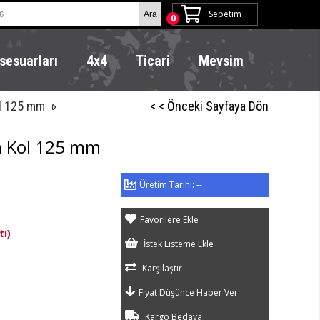
Sepetim
0
sesuarları
4x4
Ticari
Mevsim
ol 125 mm
< < Önceki Sayfaya Dön
ra Kol 125 mm
--
Favorilere Ekle
tı)
İstek Listeme Ekle
Karşılaştır
Fiyat Düşünce Haber Ver
Kargo Bedava