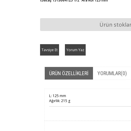
İzeltaş 1513064125 1/2" Ara Kol 125 mm
Ürün stokla
Tavsiye Et
Yorum Yaz
ÜRÜN ÖZELLIKLERI
YORUMLAR
(0)
L: 125 mm
Ağırlık: 215 g