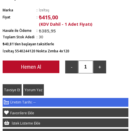
Marka
:
İzeltaş
₺415,00
Fiyat
:
(KDV Dahil - 1 Adet Fiyatı)
₺385,95
Havale ile Ödeme
Toplam Stok Adedi
:
30
₺40,81
'den başlayan taksitlerle
İzeltaş 5540244120 Nokta Zımba 4x120
Tavsiye Et
Yorum Yaz
--
Favorilere Ekle
İstek Listeme Ekle