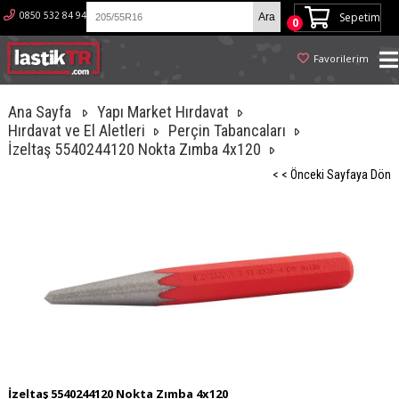
0850 532 84 94
Sepetim
0
Favorilerim
Ana Sayfa
Yapı Market Hırdavat
Hırdavat ve El Aletleri
Perçin Tabancaları
İzeltaş 5540244120 Nokta Zımba 4x120
< < Önceki Sayfaya Dön
İzeltaş 5540244120 Nokta Zımba 4x120