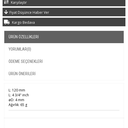
Karşılaştır
Fiyat Düşünce Haber Ver
Kargo Bedava
ÜRÜN ÖZELLIKLERI
YORUMLAR
(0)
ÖDEME SEÇENEKLERI
ÜRÜN ÖNERILERI
L: 120 mm
L: 4 3/4" inch
øD: 4 mm
Ağırlık: 65 g