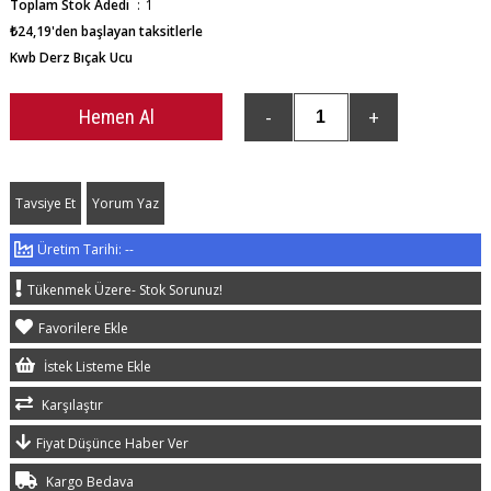
Toplam Stok Adedi
:
1
₺24,19
'den başlayan taksitlerle
Kwb Derz Bıçak Ucu
Tavsiye Et
Yorum Yaz
--
Tükenmek Üzere- Stok Sorunuz!
Favorilere Ekle
İstek Listeme Ekle
Karşılaştır
Fiyat Düşünce Haber Ver
Kargo Bedava