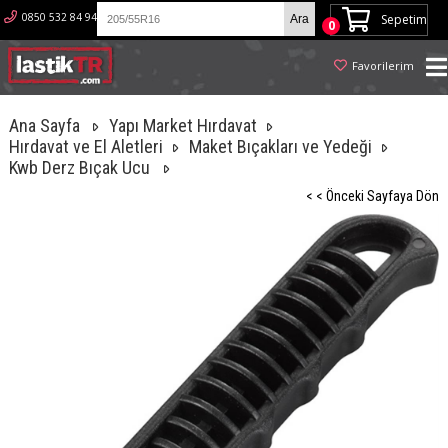
0850 532 84 94
Sepetim
0
Favorilerim
Ana Sayfa
Yapı Market Hırdavat
Hırdavat ve El Aletleri
Maket Bıçakları ve Yedeği
Kwb Derz Bıçak Ucu
< < Önceki Sayfaya Dön