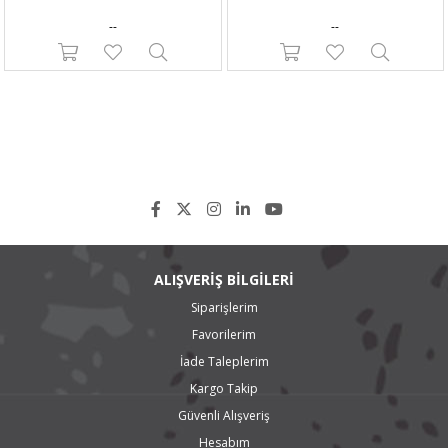
--
--
ALIŞVERİŞ BİLGİLERİ
Siparişlerim
Favorilerim
İade Taleplerim
Kargo Takip
Güvenli Alışveriş
Hesabım