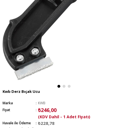
Kwb Derz Bıçak Ucu
Marka
:
KWB
₺246,00
Fiyat
:
(KDV Dahil - 1 Adet Fiyatı)
₺228,78
Havale ile Ödeme