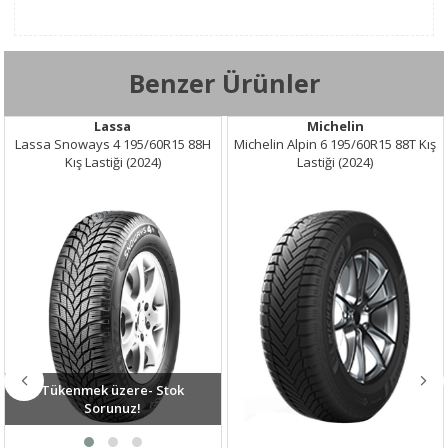
Taban
195
Genişliği
Kesit Oranı /
60
Benzer Ürünler
Yanak
Jant Çapı
15
Lassa
Michelin
Lassa Snoways 4 195/60R15 88H
Michelin Alpin 6 195/60R15 88T Kış
Yük Endeksi
88 - 560 kg
Kış Lastiği (2024)
Lastiği (2024)
Hız Endeksi
H - 210 km/s
XL
Hayır
Yakıt
D
Verimliliği
Islak Tutuş
C
Dış Gürültü
72 dB
Tükenmek üzere- Stok
Sorunuz!