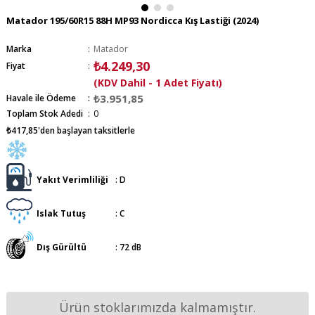
Matador 195/60R15 88H MP93 Nordicca Kış Lastiği (2024)
Marka
:
Matador
₺4.249,30
Fiyat
:
(KDV Dahil - 1 Adet Fiyatı)
₺3.951,85
Havale ile Ödeme
Toplam Stok Adedi
:
0
₺417,85
'den başlayan taksitlerle
Yakıt Verimliliği
:
D
Islak Tutuş
:
C
Dış Gürültü
:
72 dB
Ürün stoklarımızda kalmamıştır.