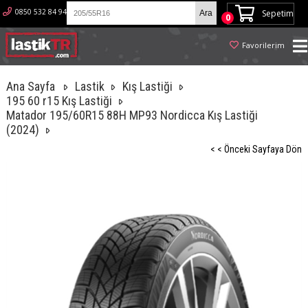
0850 532 84 94
Sepetim
0
Favorilerim
Ana Sayfa
Lastik
Kış Lastiği
195 60 r15 Kış Lastiği
Matador 195/60R15 88H MP93 Nordicca Kış Lastiği
(2024)
< < Önceki Sayfaya Dön