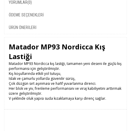
YORUMLAR
(0)
ÖDEME SEÇENEKLERI
ÜRÜN ÖNERILERI
Matador MP93 Nordicca Kış
Lastiği
Matador MP93 Nordicca kış lastiği, tamamen yeni deseni ile güçlü kış
performansı için geliştirilmiştir.
Kış koşullarında etkili yol tutuşu,
Islak ve çamurlu yollarda güvenilir sürüş,
Çok düzgün sırt aşınması ve hafif yuvarlanma direnci.
Her blok ve yiv, frenleme performansını ve viraj kabiliyetini arttırmak
üzere geliştirilmiştir.
V şeklinde oluk yapısı suda kızaklamaya karşı direnç sağlar.
Mevsim
Kış
Run Flat
Hayır