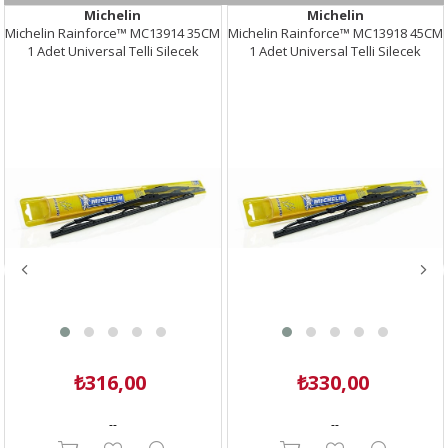
olur ve silecek lastiğinin ömrü boyunca aynı baskı ve teması sağlar.
Michelin
Michelin
·
Çelik gövdenin üzerine monte edilmiş sağlam ve UV ışınlarına karşı
Michelin Rainforce™ MC13914 35CM
Michelin Rainforce™ MC13918 45CM
dayanıklı kauçuk polimer gövde, Özel muz tipi silecek yapısı
1 Adet Universal Telli Silecek
1 Adet Universal Telli Silecek
sayesinde cam yüzeyine tam ve güçlü şekilde temas ederek
mükemmel silme performansı sağlayarak görüş alanınızın temiz
kalmasını sağlar.
·
MULTIFIT™ Aerodinamik tasarım sayesinde sağlam gövde yapısıyla
rüzgârın kaldırma gücünden etkilenmeyen şekli sayesinde hava
direncini azaltır ve daha sessiz bir silme sağlar.
·
Telli ve hibrit sileceklerin dayanıklılığı temel alınarak her ikisinden de
daha üstün Muz tipi silecek teknolojisi geliştirilmiştir.
·
MULTIFIT™ özel tasarım paslanmaz çelik profil ile sağlam ve dayanıklı
gövde, tüm hava koşullarında sorunsuz performans sağlar,
·
Aerodinamik bakımdan optimize edilmiş özel çelik gövde profili ve
kauçuk sırt sayesinde camın her noktasına eşit bir basınç dağılımı
sunar ve mükemmel silme performansı sağlar.
·
Muz tipi silecekler telli veya Hibrit sileceklere oranla çok daha sağlam,
esnek ve dayanıklıdır. Özel tasarımı sayesinde aracınıza orijinal ve şık
bir görüntü kazandırır.
·
Muz silecek lastikleri sonsuz sayıda basınç noktasına sahiptir. Buda
silecek lastiğinin tamamının tüm cam yüzeyine temas etmesini sağlar.
·
Tamamen kapalı, şık ve siyah mat gövde sayesinde orijinal silecek
görünümü sağlar.
·
6 Farklı dahili adaptörler sayesinde kolay ve hızlıca takılırlar, kolay ve
₺316,00
₺330,00
hızlı silecek değiştirme imkânı sağlar, her kutu içerisinde bulunan 6
farklı aparat sayesinde 9 farklı silecek koluna uyumludur.
·
--
--
Çelik gövdenin üzerine monte edilmiş sağlam ve dayanıklı Kauçuk
gövde sayesinde silecek lastiğini UV ışınlarından ve diğer olumsuz