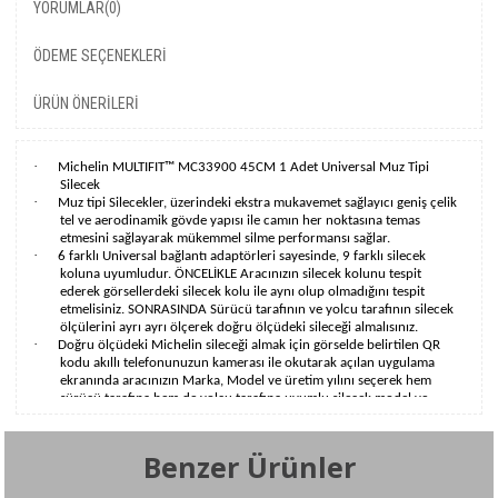
YORUMLAR
(0)
ÖDEME SEÇENEKLERI
ÜRÜN ÖNERILERI
·
Michelin MULTIFIT™ MC33900 45CM 1 Adet Universal Muz Tipi
Silecek
·
Muz tipi Silecekler, üzerindeki ekstra mukavemet sağlayıcı geniş çelik
tel ve aerodinamik gövde yapısı ile camın her noktasına temas
etmesini sağlayarak mükemmel silme performansı sağlar.
·
6 farklı Universal bağlantı adaptörleri sayesinde, 9 farklı silecek
koluna uyumludur. ÖNCELİKLE Aracınızın silecek kolunu tespit
ederek görsellerdeki silecek kolu ile aynı olup olmadığını tespit
etmelisiniz. SONRASINDA Sürücü tarafının ve yolcu tarafının silecek
ölçülerini ayrı ayrı ölçerek doğru ölçüdeki sileceği almalısınız.
·
Doğru ölçüdeki Michelin sileceği almak için görselde belirtilen QR
kodu akıllı telefonunuzun kamerası ile okutarak açılan uygulama
ekranında aracınızın Marka, Model ve üretim yılını seçerek hem
sürücü tarafına hem de yolcu tarafına uyumlu silecek model ve
ölçüsünü tesit edebilirsiniz.
·
Neredeyse tüm araç modelleri ile uyumlu üniversal aparatlar
sayesinde zorlanmadan montaj yapmanızı sağlar.
Benzer Ürünler
·
Tek noktadan cam yüzeyine tam ve güçlü şekilde temas ederek
mükemmel silme performansı sağlar. İzlerin giderilmesine yardımcı