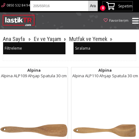
0850 532 84 94
Sepetim
0
Favorilerim
Ana Sayfa
Ev ve Yaşam
Mutfak ve Yemek
Filtreleme
Sıralama
Alpina
Alpina
Alpina ALP109 Ahşap Spatula 30 cm
Alpina ALP110 Ahşap Spatula 30 cm