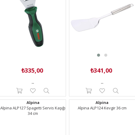
₺335,00
₺341,00
--
--
Alpina
Alpina
Alpina ALP127 Spagetti Servis Kaşığı
Alpina ALP124 Kevgir 36 cm
34 cm