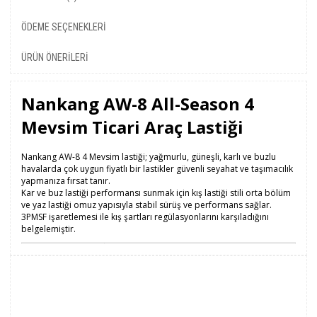
ÖDEME SEÇENEKLERI
ÜRÜN ÖNERILERI
Nankang AW-8 All-Season 4
Mevsim Ticari Araç Lastiği
Nankang AW-8 4 Mevsim lastiği; yağmurlu, güneşli, karlı ve buzlu
havalarda çok uygun fiyatlı bir lastikler güvenli seyahat ve taşımacılık
yapmanıza fırsat tanır.
Kar ve buz lastiği performansı sunmak için kış lastiği stili orta bölüm
ve yaz lastiği omuz yapısıyla stabil sürüş ve performans sağlar.
3PMSF işaretlemesi ile kış şartları regülasyonlarını karşıladığını
belgelemiştir.
Mevsim
Dört Mevsim
Run Flat
Hayır
Taban
215
Genişliği