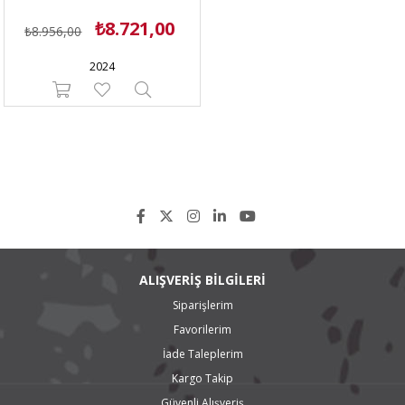
₺8.721,00
₺8.956,00
2024
ALIŞVERİŞ BİLGİLERİ
Siparişlerim
Favorilerim
İade Taleplerim
Kargo Takip
Güvenli Alışveriş