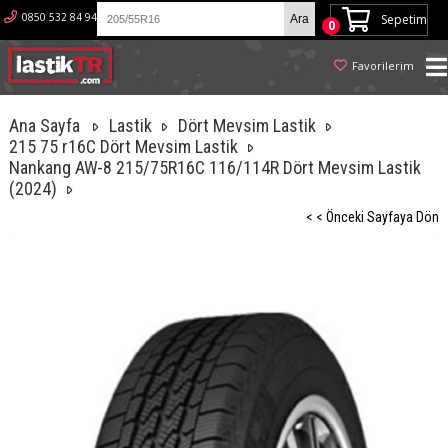
0850 532 84 94
Sepetim
0
Favorilerim
Ana Sayfa
Lastik
Dört Mevsim Lastik
215 75 r16C Dört Mevsim Lastik
Nankang AW-8 215/75R16C 116/114R Dört Mevsim Lastik
(2024)
< < Önceki Sayfaya Dön