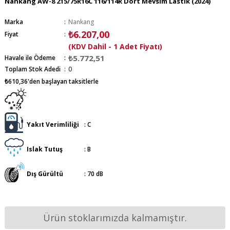
Nankang AW-8 215/75R16C 116/114R Dört Mevsim Lastik (2024)
Marka
:
Nankang
₺6.207,00
Fiyat
:
(KDV Dahil - 1 Adet Fiyatı)
₺5.772,51
Havale ile Ödeme
Toplam Stok Adedi
:
0
₺610,36
'den başlayan taksitlerle
Yakıt Verimliliği
:
C
Islak Tutuş
:
B
Dış Gürültü
:
70 dB
Ürün stoklarımızda kalmamıştır.