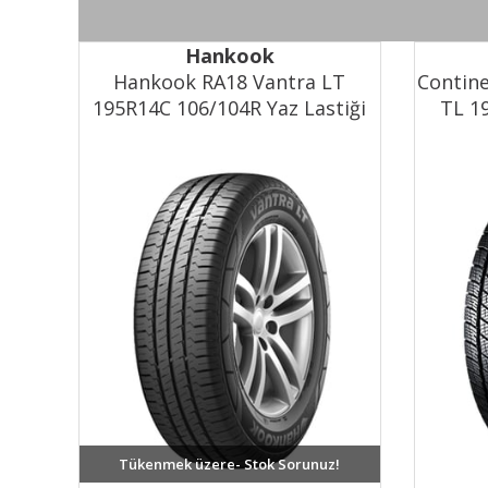
Hankook
Hankook RA18 Vantra LT
Contin
195R14C 106/104R Yaz Lastiği
TL 1
(2023)
Tükenmek üzere- Stok Sorunuz!