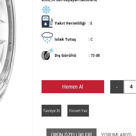
Yakıt Verimliliği
:
E
Islak Tutuş
:
C
Dış Gürültü
:
73 dB
Tavsiye Et
Yorum Yaz
ÜRÜN ÖZELLIKLERI
YORUMLAR
(0)