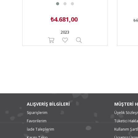
₺4.681,00
₺6
2023
ALIŞVERİŞ BİLGİLERİ
MÜŞTERİ H
Siparişlerim
Üyelik Sözleş
Favorilerim
Tüketici Hakla
İade Taleplerim
Kullanım Şartl
Kargo Takip
Ücretsiz Ürün