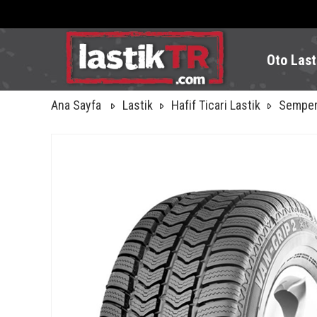
Oto Last
Ana Sayfa
Lastik
Hafif Ticari Lastik
Semperi