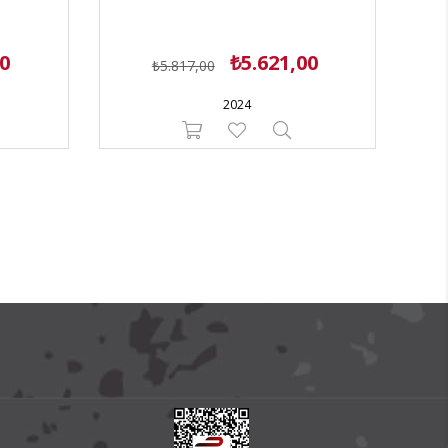
00
₺5.621,00
₺5.817,00
2024