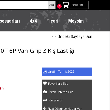
Sepetim
0
sesuarları
4x4
Ticari
Mevsim
< < Önceki Sayfaya Dön
T 6P Van-Grip 3 Kış Lastiği
2025
Favorilere Ekle
tı)
İstek Listeme Ekle
Karşılaştır
Fiyat Düşünce Haber Ver