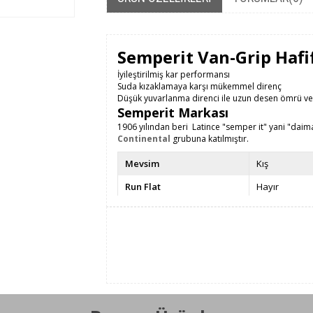
Semperit Van-Grip Hafif 
İyileştirilmiş kar performansı
Suda kızaklamaya karşı mükemmel direnç
Düşük yuvarlanma direnci ile uzun desen ömrü ve 
Semperit Markası
1906 yılından beri Latince "semper it" yani "daima 
Continental
grubuna katılmıştır.
Mevsim
Kış
Run Flat
Hayır
Taban Genişliği
205
Kesit Oranı / Yanak
65
Jant Çapı
15
Yük Endeksi
102 - 850 kg
Hız Endeksi
T - 190 km/s