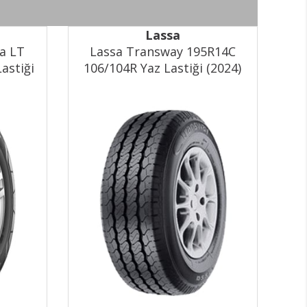
Lassa
a LT
Lassa Transway 195R14C
L
astiği
106/104R Yaz Lastiği (2024)
10