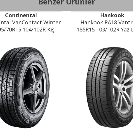
Benzer Ürünler
XL
Hayır
Continental
Hankook
Yakıt Verimliliği
E
ental VanContact Winter
Hankook RA18 Vantr
Islak Tutuş
C
95/70R15 104/102R Kış
185R15 103/102R Yaz L
Dış Gürültü
73 dB
Lastiği (2024)
(2024)