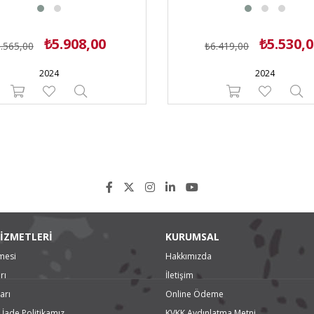
₺5.908,00
₺5.530,
.565,00
₺6.419,00
2024
2024
İZMETLERİ
KURUMSAL
mesi
Hakkımızda
rı
İletişim
arı
Online Ödeme
 İade Politikamız
KVKK Aydınlatma Metni