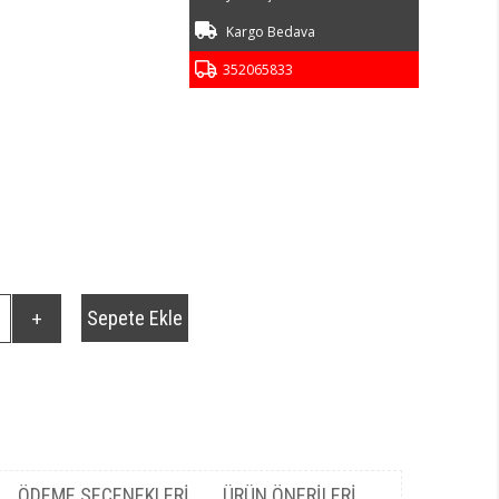
Kargo Bedava
352065833
ÖDEME SEÇENEKLERI
ÜRÜN ÖNERILERI