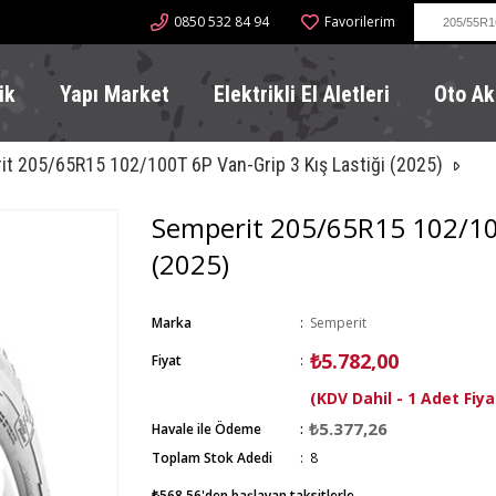
0850 532 84 94
Favorilerim
ik
Yapı Market
Elektrikli El Aletleri
Oto Ak
t 205/65R15 102/100T 6P Van-Grip 3 Kış Lastiği (2025)
Semperit 205/65R15 102/100
(2025)
Marka
:
Semperit
₺5.782,00
Fiyat
:
(KDV Dahil - 1 Adet Fiya
₺5.377,26
Havale ile Ödeme
Toplam Stok Adedi
:
8
₺568,56
'den başlayan taksitlerle