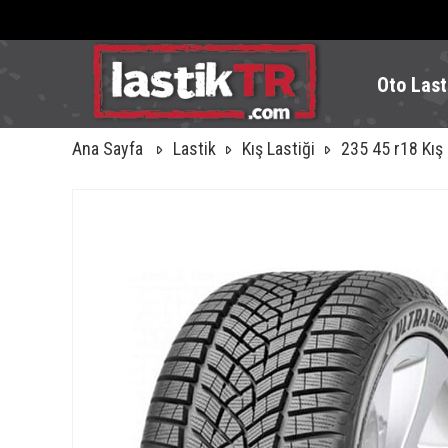
Oto Last
Ana Sayfa
Lastik
Kış Lastiği
235 45 r18 Kış 