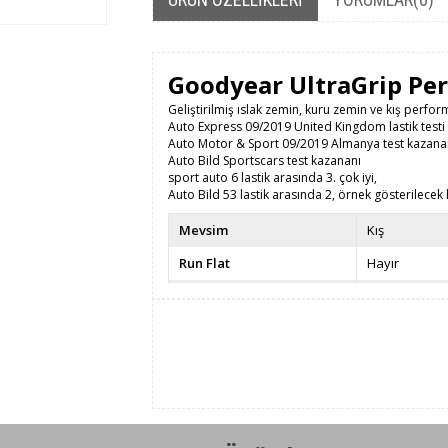
Goodyear UltraGrip Per
Geliştirilmiş ıslak zemin, kuru zemin ve kış perfor
Auto Express 09/2019 United Kingdom lastik testi
Auto Motor & Sport 09/2019 Almanya test kazana
Auto Bild Sportscars test kazananı
sport auto 6 lastik arasında 3. çok iyi,
Auto Bild 53 lastik arasında 2, örnek gösterilecek l
Mevsim
Kış
Run Flat
Hayır
Taban Genişliği
235
Kesit Oranı / Yanak
45
Jant Çapı
18
Yük Endeksi
98 - 750 kg
Hız Endeksi
V - 240 km/s