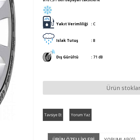
Yakıt Verimliliği
:
C
Islak Tutuş
:
B
Dış Gürültü
:
71 dB
Ürün stokla
Tavsiye Et
Yorum Yaz
ÜRÜN ÖZELLIKLERI
YORUMLAR
(0)