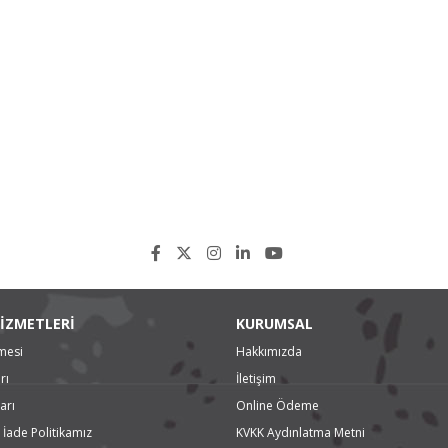
İZMETLERİ
KURUMSAL
mesi
Hakkımızda
rı
İletişim
arı
Online Ödeme
 İade Politikamız
KVKK Aydınlatma Metni