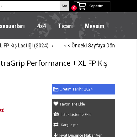
Sepetim
0
sesuarları
4x4
Ticari
Mevsim
 FP Kış Lastiği (2024)
< < Önceki Sayfaya Dön
raGrip Performance + XL FP Kış
2024
Favorilere Ekle
tı)
İstek Listeme Ekle
Karşılaştır
Fiyat Düşünce Haber Ver