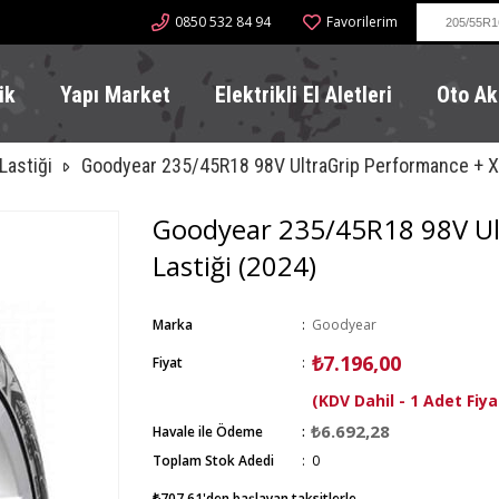
0850 532 84 94
Favorilerim
ik
Yapı Market
Elektrikli El Aletleri
Oto Ak
Lastiği
Goodyear 235/45R18 98V UltraGrip Performance + XL
Goodyear 235/45R18 98V Ult
Lastiği (2024)
Marka
:
Goodyear
₺7.196,00
Fiyat
:
(KDV Dahil - 1 Adet Fiya
₺6.692,28
Havale ile Ödeme
Toplam Stok Adedi
:
0
₺707,61
'den başlayan taksitlerle