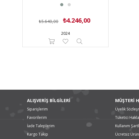
₺4.246,00
₺5.640,00
2024
ALIŞVERİŞ BİLGİLERİ
MÜŞTERİ H
Siparişlerim
Üyelik Sözleş
Favorilerim
Tüketici Hakla
İade Taleplerim
Kullanım Şartl
Kargo Takip
Ücretsiz Ürün