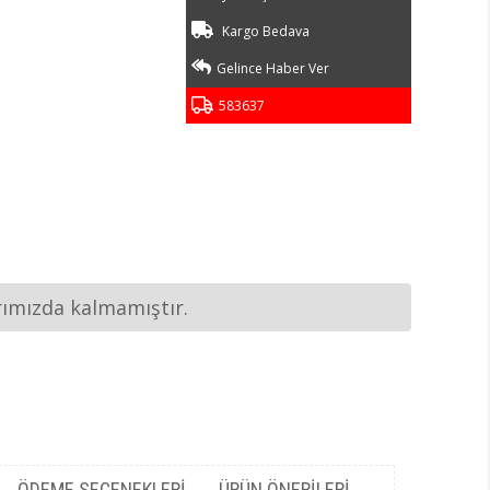
Kargo Bedava
Gelince Haber Ver
583637
rımızda kalmamıştır.
ÖDEME SEÇENEKLERI
ÜRÜN ÖNERILERI