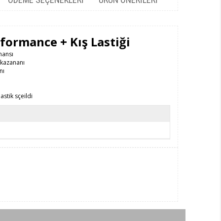
formance + Kış Lastiği
mansı
 kazananı
nı
astik sçeildi