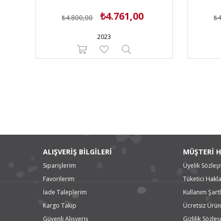
₺4.761,00
₺4.800,00
₺4
2023
ALIŞVERİŞ BİLGİLERİ
MÜŞTERİ H
Siparişlerim
Üyelik Sözleş
Favorilerim
Tüketici Hakla
İade Taleplerim
Kullanım Şartl
Kargo Takip
Ücretsiz Ürün
Güvenli Alışveriş
Gizlilik Sözle