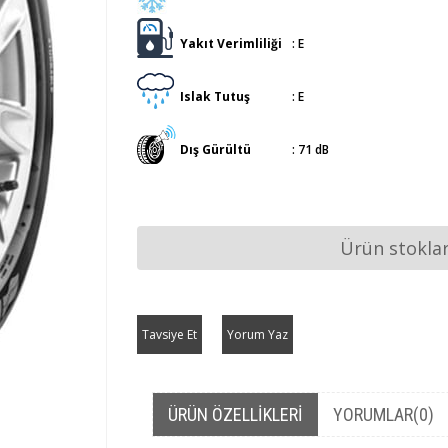
Yakıt Verimliliği
:
E
Islak Tutuş
:
E
Dış Gürültü
:
71 dB
Ürün stokla
Tavsiye Et
Yorum Yaz
ÜRÜN ÖZELLIKLERI
YORUMLAR
(0)