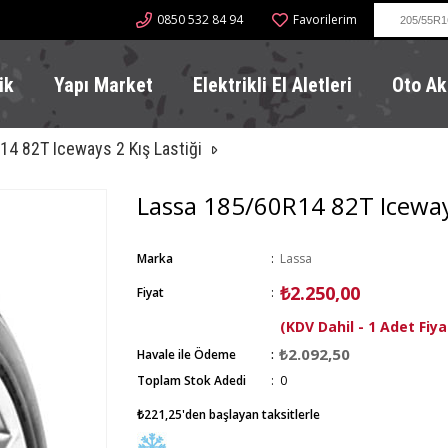
0850 532 84 94
Favorilerim
ik
Yapı Market
Elektrikli El Aletleri
Oto Ak
4 82T Iceways 2 Kış Lastiği
Lassa 185/60R14 82T Iceways
Marka
:
Lassa
₺2.250,00
Fiyat
:
(KDV Dahil - 1 Adet Fiya
₺2.092,50
Havale ile Ödeme
Toplam Stok Adedi
:
0
₺221,25
'den başlayan taksitlerle