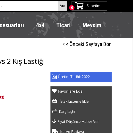
Sepetim
0
sesuarları
4x4
Ticari
Mevsim
< < Önceki Sayfaya Dön
 2 Kış Lastiği
2022
Favorilere Ekle
tı)
İstek Listeme Ekle
Karşılaştır
Fiyat Düşünce Haber Ver
Kargo Bedava