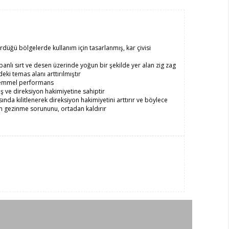
ürdüğü bölgelerde kullanım için tasarlanmış, kar çivisi
anlı sırt ve desen üzerinde yoğun bir şekilde yer alan zig zag
eki temas alanı arttırılmıştır
mükemmel performans
iş ve direksiyon hakimiyetine sahiptir
ında kilitlenerek direksiyon hakimiyetini arttırır ve böylece
en gezinme sorununu, ortadan kaldırır