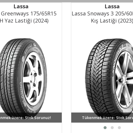
Jant Çapı
14
Lassa
Lassa
Yük Endeksi
82 - 475 kg
 Greenways 175/65R15
Lassa Snoways 3 205/6
H Yaz Lastiği (2024)
Hız Endeksi
Kış Lastiği (2023
T - 190 km/s
XL
Hayır
Yakıt Verimliliği
E
Islak Tutuş
E
Dış Gürültü
71 dB
nmek üzere- Stok Sorunuz!
Tükenmek üzere- Stok Sor