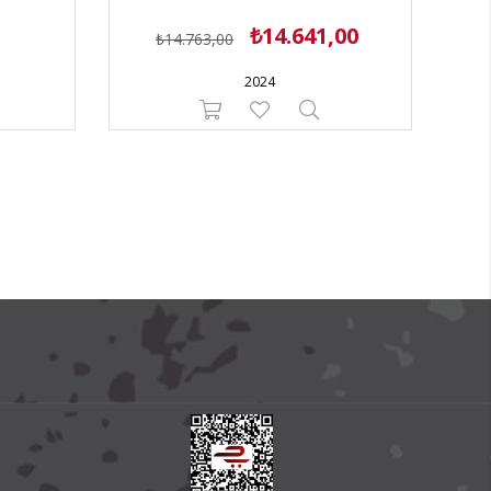
₺14.641,00
₺14.763,00
2024