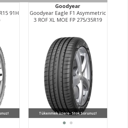
Goodyear
0R15 91H
Goodyear Eagle F1 Asymmetric
Goo
)
3 ROF XL MOE FP 275/35R19
X
100Y Yaz Lastiği (2024)
unuz!
Tükenmek üzere- Stok Sorunuz!