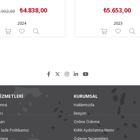
₺4.838,00
₺5.653,00
.902,00
2024
2023
İZMETLERİ
KURUMSAL
mesi
Hakkımızda
rı
İletişim
arı
Online Ödeme
 İade Politikamız
KVKK Aydınlatma Metni
şmesi
Ödeme Seçenekleri