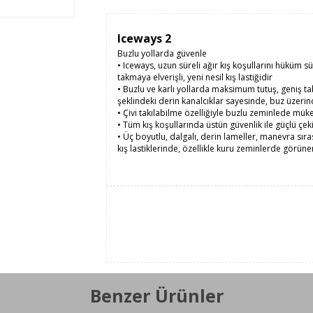
Iceways 2
Buzlu yollarda güvenle
•
Iceways, uzun süreli ağır kış koşullarını hüküm s
takmaya elverişli, yeni nesil kış lastiğidir
•
Buzlu ve karlı yollarda maksimum tutuş, geniş tab
şeklindeki derin kanalcıklar sayesinde, buz üzerind
•
Çivi takılabilme özelliğiyle buzlu zeminlede 
•
Tüm kış koşullarında üstün güvenlik ile güçlü çek
•
Üç boyutlu, dalgalı, derin lameller, manevra sıras
kış lastiklerinde, özellikle kuru zeminlerde görün
Mevsim
Kış
Run Flat
Hayır
Taban Genişliği
185
Benzer Ürünler
Kesit Oranı / Yanak
60