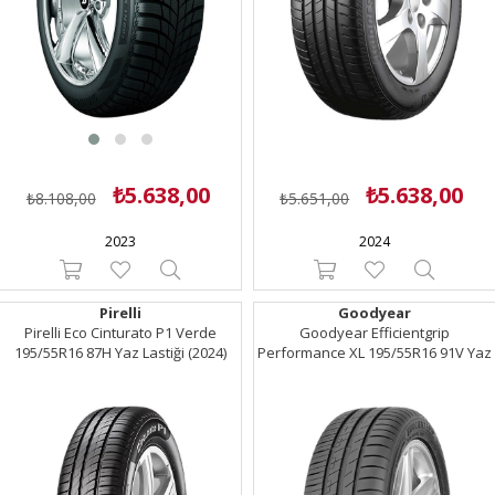
₺5.638,00
₺5.638,00
₺8.108,00
₺5.651,00
2023
2024
Pirelli
Goodyear
Pirelli Eco Cinturato P1 Verde
Goodyear Efficientgrip
195/55R16 87H Yaz Lastiği (2024)
Performance XL 195/55R16 91V Yaz
Lastiği (2024)