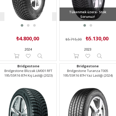
Tükenmek üzere- Stok
Son ürün
Sorunuz!
₺4.800,00
₺5.130,00
₺5.715,00
2024
2023
Bridgestone
Bridgestone
Bridgestone Blizzak LM001 RFT
Bridgestone Turanza T005
195/55R16 87H Kış Lastiği (2023)
195/55R16 87H Yaz Lastiği (2024)