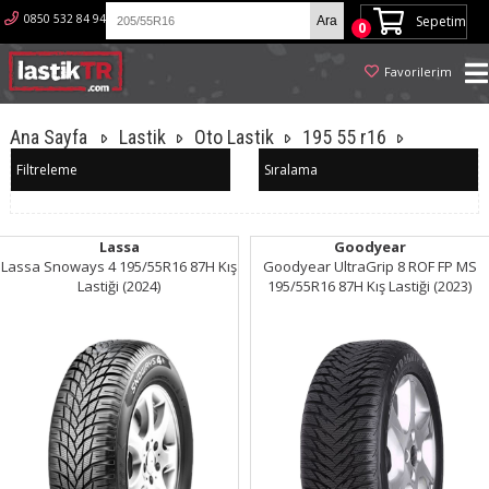
0850 532 84 94
Sepetim
0
Favorilerim
Ana Sayfa
Lastik
Oto Lastik
195 55 r16
Filtreleme
Sıralama
Lassa
Goodyear
Lassa Snoways 4 195/55R16 87H Kış
Goodyear UltraGrip 8 ROF FP MS
Lastiği (2024)
195/55R16 87H Kış Lastiği (2023)