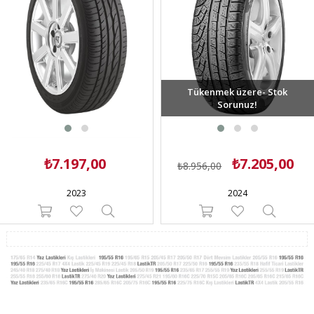
Tükenmek üzere- Stok
Sorunuz!
₺7.197,00
₺7.205,00
₺8.956,00
2023
2024