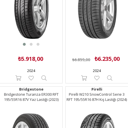
₺5.918,00
₺6.235,00
₺6.859,00
2024
2024
Bridgestone
Pirelli
Bridgestone Turanza ER300 RFT
Pirelli W210 SnowControl Serie 3
195/55R16 87V Yaz Lastiği (2023)
RFT 195/55R16 87H Kış Lastiği (2024)