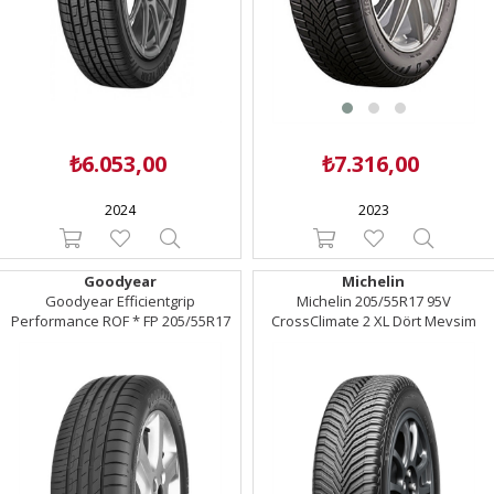
₺6.053,00
₺7.316,00
2024
2023
Goodyear
Michelin
Goodyear Efficientgrip
Michelin 205/55R17 95V
Performance ROF * FP 205/55R17
CrossClimate 2 XL Dört Mevsim
91W Yaz Lastiği (2023)
Lastik (2024)