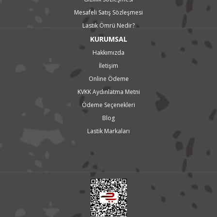
Seat Alhamra (1996-2010)
Mesafeli Satış Sözleşmesi
Volkswagen Jetta (2019-2019), Volkswagen Touran (2015-2018)
Volvo S60 (2000-2015), Volvo V60 (2010-2014)
Lastik Ömrü Nedir?
205 55 R17 Fiyatları
KURUMSAL
205 55 R17 lastik fiyatları için sitemizi ziyaret edebilir 0 549 850 84 94 nolu
whatsapp hattından mesaj atarak sorularınıza cevap bulabilirsiniz.
Hakkımızda
İletişim
Online Ödeme
KVKK Aydınlatma Metni
Ödeme Seçenekleri
Blog
Lastik Markaları