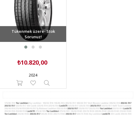
Tükenmek üzere- Stok
Sorunuz!
₺10.820,00
2024
205 55 R17
205 55 R17 lastikleri aşağıdaki araçlarda orijinal ebat olarak bulunmaktadır;