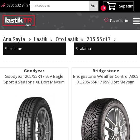
0850 532 84 94
Sepetim
0
Favorilerim
Ana Sayfa
Lastik
Oto Lastik
205 55 r17
Filtreleme
Sıralama
Goodyear
Bridgestone
Goodyear 205/55R17 95V Eagle
Bridgestone Weather Control A005
Sport 4 Seasons XL Dört Mevsim
XL 205/55R17 95V Dört Mevsim
Lastik (2024)
Lastik (2023)