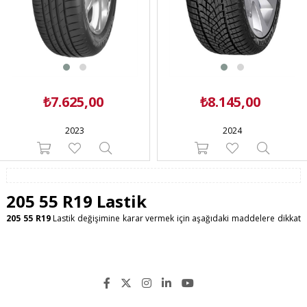
₺7.625,00
₺8.145,00
2023
2024
205 55 R19 Lastik
205 55 R19
Lastik değişimine karar vermek için aşağıdaki maddelere dikkat
etmek gerekir;
- Lastiğin sırt kısmı denilen, yere temas eden bölgesindeki dişlerin derinliği
1,6 mm ise lastik yasalarımıza göre değiştirlimelidir. Lastik uzmanlarının
genellikle önerdiği 3 mm altına inmeden lastiği güvenlik açısından
değiştirilmesi yönündedir.
- Lastiklerde sürüş sırasında titreşim var ise ve balans işlemi uygulandığında
geçmiyor ise değiştirilmelidir.