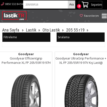
0850 532 84 94
Sepetim
0
Favorilerim
Ana Sayfa
Lastik
Oto Lastik
205 55 r19
Filtreleme
Sıralama
Goodyear
Goodyear
Goodyear Efficientgrip
Goodyear UltraGrip Performance +
Performance XL FP 205/55R19 97H
XL FP 205/55R19 97V Kış Lastiği
Yaz Lastiği (2023)
(2024)