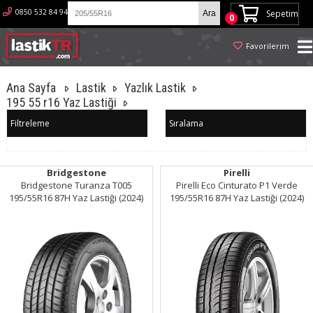
0850 532 84 94
Sepetim
0
Favorilerim
Ana Sayfa
Lastik
Yazlık Lastik
195 55 r16 Yaz Lastiği
Filtreleme
Sıralama
Bridgestone
Pirelli
Bridgestone Turanza T005
Pirelli Eco Cinturato P1 Verde
195/55R16 87H Yaz Lastiği (2024)
195/55R16 87H Yaz Lastiği (2024)