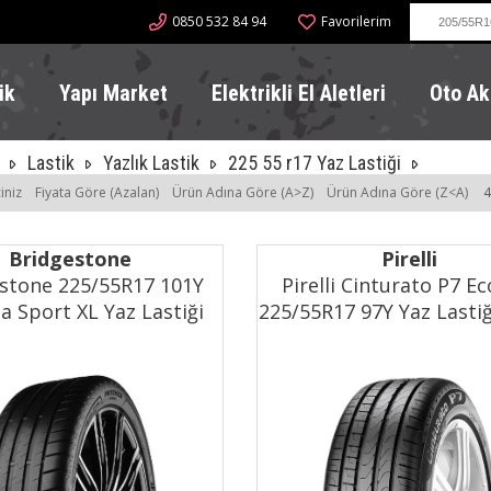
0850 532 84 94
Favorilerim
ik
Yapı Market
Elektrikli El Aletleri
Oto Ak
Lastik
Yazlık Lastik
225 55 r17 Yaz Lastiği
iniz
Fiyata Göre (Azalan)
Ürün Adına Göre (A>Z)
Ürün Adına Göre (Z<A)
4
Bridgestone
Pirelli
stone 225/55R17 101Y
Pirelli Cinturato P7 E
a Sport XL Yaz Lastiği
225/55R17 97Y Yaz Lastiğ
(2023)