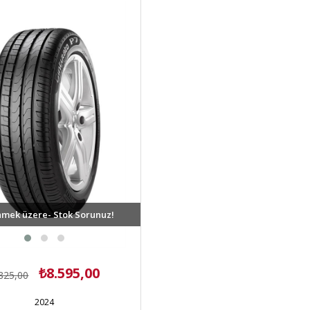
mek üzere- Stok Sorunuz!
₺8.595,00
825,00
2024