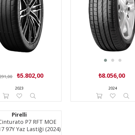
0.000,00
(4)
₺5.802,00
₺8.056,00
291,00
2023
2024
Pirelli
i Cinturato P7 RFT MOE
7 97Y Yaz Lastiği (2024)