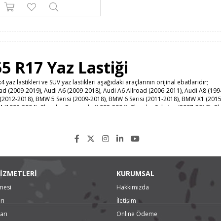
55 R17 Yaz Lastiği
 yaz lastikleri ve SUV yaz lastikleri aşağıdaki araçlarının orijinal ebatlarıdır;
ad (2009-2019), Audi A6 (2009-2018), Audi A6 Allroad (2006-2011), Audi A8 (199
 (2012-2018), BMW 5 Serisi (2009-2018), BMW 6 Serisi (2011-2018), BMW X1 (20
 (1998-2004), Chrysler Concorde (1992-2004), Chrysler Sebring (2007-2010), C
2008-2018)
ios (1997-2005)
018)
007-2016)
1995-2001)
on (2004-2009)
15-2019), Jaguar XF (2015-2019), Jaguar XJ (1997-2002)
İZMETLERİ
KURUMSAL
reelander (1998-2006)
2-2019)
mesi
Hakkımızda
lass (2017-2019), Mercedes S-Class (1999-2005) Mercedes Viano (1996-2019), 
ryman (2017-2019)
rı
İletişim
Outlander (2003-2006), Mitsubishi Pajero Pinin (2000-2006)
arı
Online Ödeme
ail (2000-2007)