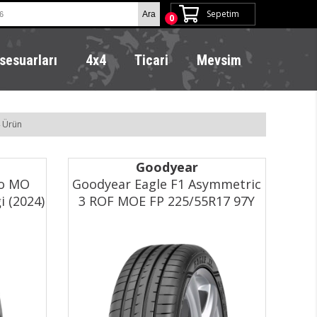
Sepetim
0
sesuarları
4x4
Ticari
Mevsim
 Ürün
Goodyear
co MO
Goodyear Eagle F1 Asymmetric
i (2024)
3 ROF MOE FP 225/55R17 97Y
Yaz Lastiği (2024)